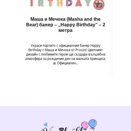
Маша и Мечока (Masha and the
Пар
Bear) банер – „Happy Birthday“ – 2
метра
Всяк
сладки
Украси партито с официалния банер Happy
над
Birthday с Маша и Мечока от Procos! Цветният
почу
дизайн с любимите герои ще създаде вълшебна
атмосфера за рождения ден на малката принцеса.
🎀 Официален…