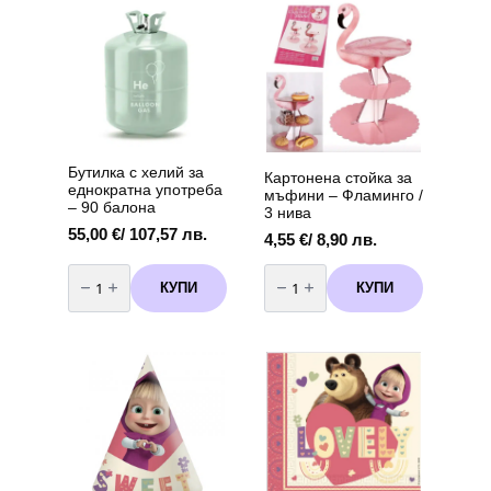
Бутилка с хелий за
Картонена стойка за
еднократна употреба
мъфини – Фламинго /
– 90 балона
3 нива
55,00
€
/ 107,57 лв.
4,55
€
/ 8,90 лв.
количество
количество
за
за
КУПИ
КУПИ
Бутилка
Картонена
с
стойка
хелий
за
за
мъфини
еднократна
–
употреба
Фламинго
-
/
90
3
балона
нива