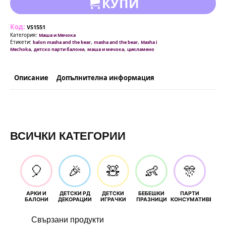
КУПИ
Код:
VS1551
Категория:
Маша и Мечока
Етикети:
,
,
balon masha and the bear
masha and the bear
Masha i
,
,
,
Mechoka
детско парти балони
маша и мечока
цикламено
Описание
Допълнителна информация
ВСИЧКИ КАТЕГОРИИ
🎈
🎉
🧸
👶
🎊
АРКИ И
ДЕТСКИ РД
ДЕТСКИ
БЕБЕШКИ
ПАРТИ
П
БАЛОНИ
ДЕКОРАЦИИ
ИГРАЧКИ
ПРАЗНИЦИ
КОНСУМАТИВИ
РОЖД
Свързани продукти