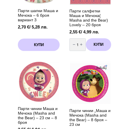
Парти шапки Маша и
Парти салфетки
Мечока – 6 броя
Маша и Мечока(
вариант 3
Masha and the Bear)
Lovely – 20 броя
2,70
€
/ 5,28 лв.
2,55
€
/ 4,99 лв.
количество
за
КУПИ
КУПИ
Парти
салфетки
Маша
и
Мечока(
Masha
and
the
Bear)
Lovely
–
20
броя
Парти чинии Маша и
Парти чинии „Маша и
Мечока (Masha and
Мечока (Masha and
the Bear) – 23 см – 8
the Bear) – 8 броя –
броя
23 см