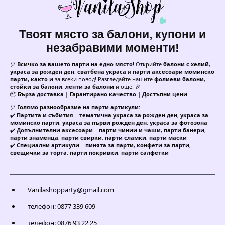
Твоят място за балони, купони и
незабравими моменти!
🎈
Всичко за вашето парти на едно място!
Открийте
балони с хелий
,
украса за рожден ден
,
сватбена украса
и
парти аксесоари моминско
парти, както и
за всеки повод! Разгледайте нашите
фолиеви балони
,
стойки за балони
,
ленти за балони
и още! 🎉
📦
Бърза доставка | Гарантирано качество | Достъпни цени
🎈
Голямо разнообразие на парти артикули:
✔️
Партита и събития
–
тематична украса за рожден ден
,
украса за
моминско парти
,
украса за първи рожден ден
,
украса за фотозона
✔️
Допълнителни аксесоари
–
парти чинии и чаши
,
парти банери
,
парти знаменца
,
парти свирки
,
парти сламки
,
парти маски
✔️
Специални артикули
–
пинята за парти
,
конфети за парти
,
свещички за торта
,
парти покривки
,
парти салфетки
Vanilashopparty@gmail.com
телефон: 0877 339 609
телефон: 0876 93 22 25