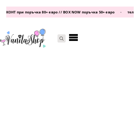
КОНТ при поръчка 80+ евро // BOX NOW поръчка 50+ евро
•
телефон:
Search
for: