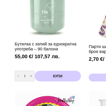
Бутилка с хелий за еднократна
Парти ш
употреба – 90 балона
броя ва
55,00
€
/ 107,57 лв.
2,70
€
/
количество
за
КУПИ
Бутилка
с
хелий
за
еднократна
употреба
-
90
балона