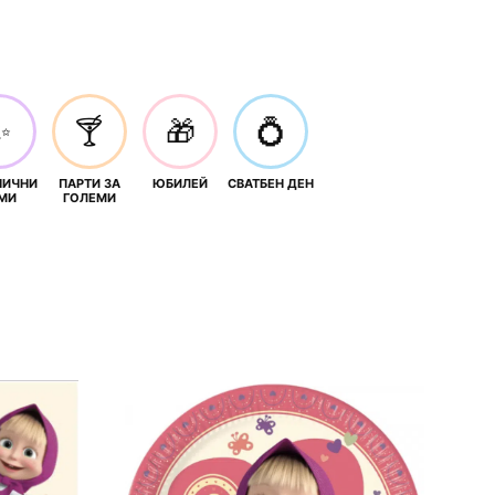
✨
🍸
🎁
💍
НИЧНИ
ПАРТИ ЗА
ЮБИЛЕЙ
СВАТБЕН ДЕН
МИ
ГОЛЕМИ