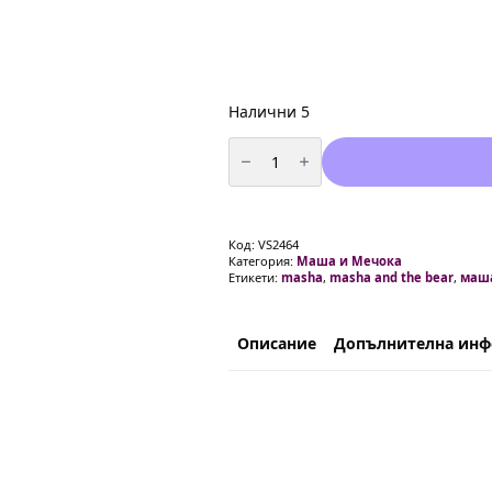
Налични 5
количество
за
Балон
Маша
(Masha
and
the
Код:
VS2464
Bear)
Категория:
Маша и Мечока
-
Етикети:
masha
,
masha and the bear
,
маш
46
см
Описание
Допълнителна ин