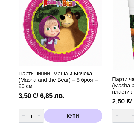
Парти чинии „Маша и Мечока
Парти ч
(Masha and the Bear) – 8 броя –
(Masha a
23 см
пластик
3,50
€
/ 6,85 лв.
2,50
€
/
количество
количест
за
за
КУПИ
Парти
Парти
чинии
чаши
"Маша
"Маша
и
и