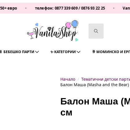
•
телефон:
0877 339 609
/
0876 93 22 25
•
Vanilashop
Search
for:
🍼 БЕБЕШКО ПАРТИ
✨ КАТЕГОРИИ
🥂 МОМИНСКО И ЕР
Начало
Тематични детски парт
Балон Маша (Masha and the Bear) 
Балон Маша (Ma
см