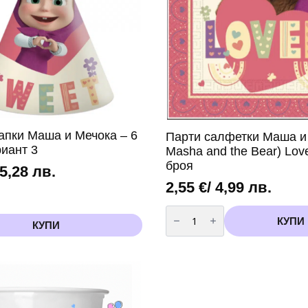
апки Маша и Мечока – 6
Парти салфетки Маша и
риант 3
Masha and the Bear) Love
броя
 5,28 лв.
2,55
€
/ 4,99 лв.
количество
за
КУПИ
КУПИ
Парти
салфетки
Маша
и
Мечока(
Masha
and
the
Bear)