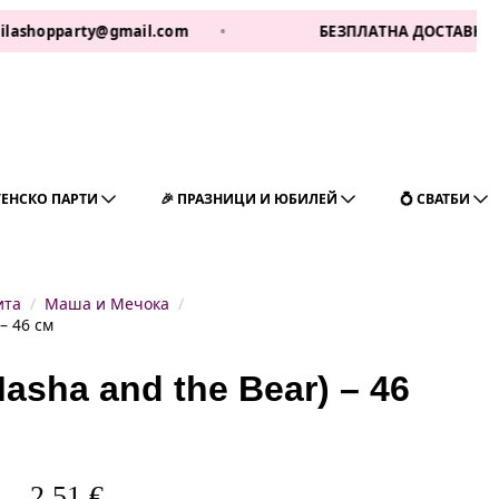
party@gmail.com
•
БЕЗПЛАТНА ДОСТАВКА ЗА 1 РАБ Д
ГЕНСКО ПАРТИ
🎉 ПРАЗНИЦИ И ЮБИЛЕЙ
💍 СВАТБИ
ита
Маша и Мечока
– 46 см
sha and the Bear) – 46
2,51
€