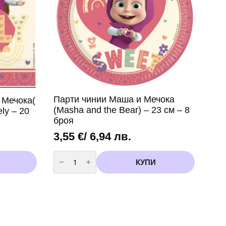
Парти чинии Маша и Мечока
 Мечока(
(Masha and the Bear) – 23 см – 8
ly – 20
броя
3,55
€
/ 6,94 лв.
количество
за
КУПИ
Парти
чинии
Маша
и
Мечока
(Masha
and
the
Bear)