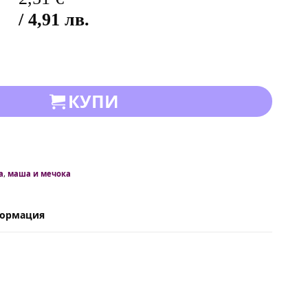
/ 4,91 лв.
КУПИ
а
,
маша и мечока
формация