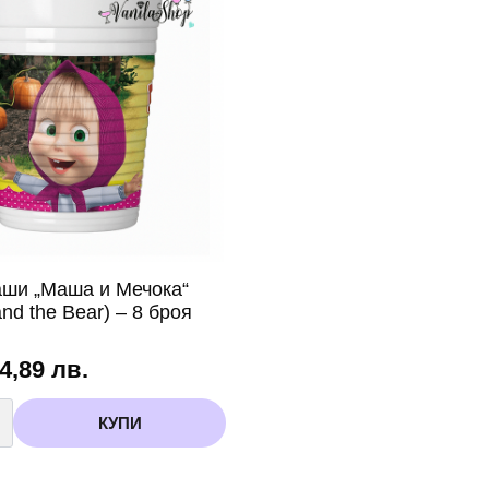
Lovely
–
20
броя
аши „Маша и Мечока“
nd the Bear) – 8 броя
 4,89 лв.
во
КУПИ