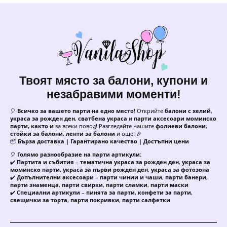
Твоят място за балони, купони и
незабравими моменти!
🎈
Всичко за вашето парти на едно място!
Открийте
балони с хелий
,
украса за рожден ден
,
сватбена украса
и
парти аксесоари моминско
парти, както и
за всеки повод! Разгледайте нашите
фолиеви балони
,
стойки за балони
,
ленти за балони
и още! 🎉
📦
Бърза доставка | Гарантирано качество | Достъпни цени
🎈
Голямо разнообразие на парти артикули:
✔️
Партита и събития
–
тематична украса за рожден ден
,
украса за
моминско парти
,
украса за първи рожден ден
,
украса за фотозона
✔️
Допълнителни аксесоари
–
парти чинии и чаши
,
парти банери
,
парти знаменца
,
парти свирки
,
парти сламки
,
парти маски
✔️
Специални артикули
–
пинята за парти
,
конфети за парти
,
свещички за торта
,
парти покривки
,
парти салфетки