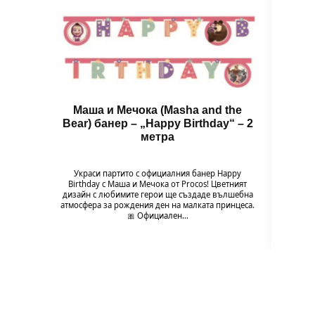
Маша и Мечока (Masha and the
Пар
Bear) банер – „Happy Birthday“ – 2
метра
Всяк
сладки
Украси партито с официалния банер Happy
над
Birthday с Маша и Мечока от Procos! Цветният
почу
дизайн с любимите герои ще създаде вълшебна
атмосфера за рождения ден на малката принцеса.
🎀 Официален…