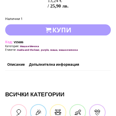
13,24
€
/ 25,90 лв.
Налични 1
КУПИ
Код:
VS5686
Категория:
Маша и Мечока
Етикети:
,
,
,
masha and the bear
purple
маша
маша и мечока
Описание
Допълнителна информация
ВСИЧКИ КАТЕГОРИИ
🎈
🎉
🧸
👶
🎊