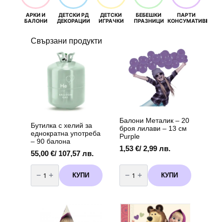
АРКИ И
ДЕТСКИ РД
ДЕТСКИ
БЕБЕШКИ
ПАРТИ
П
БАЛОНИ
ДЕКОРАЦИИ
ИГРАЧКИ
ПРАЗНИЦИ
КОНСУМАТИВИ
РОЖД
Свързани продукти
Балони Металик – 20
Бутилка с хелий за
броя лилави – 13 см
еднократна употреба
Purple
– 90 балона
1,53
€
/ 2,99 лв.
55,00
€
/ 107,57 лв.
количество
количество
за
за
КУПИ
КУПИ
Бутилка
Балони
с
Металик
хелий
-
за
20
еднократна
броя
употреба
лилави
-
-