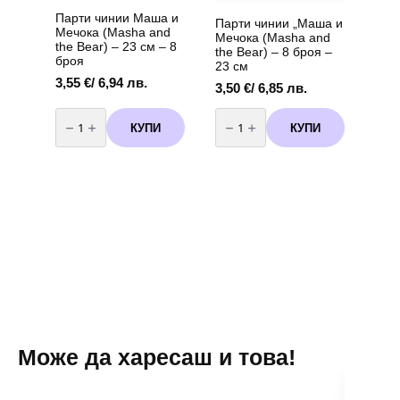
Парти чинии Маша и
Парти чинии „Маша и
Мечока (Masha and
Мечока (Masha and
the Bear) – 23 см – 8
the Bear) – 8 броя –
броя
23 см
3,55
€
/ 6,94 лв.
3,50
€
/ 6,85 лв.
количество
количество
за
за
КУПИ
КУПИ
Парти
Парти
чинии
чинии
Маша
"Маша
и
и
Мечока
Мечока
(Masha
(Masha
and
and
the
the
Bear)
Bear)
–
-
23
8
см
броя
-
-
8
23
броя
см
Може да харесаш и това!