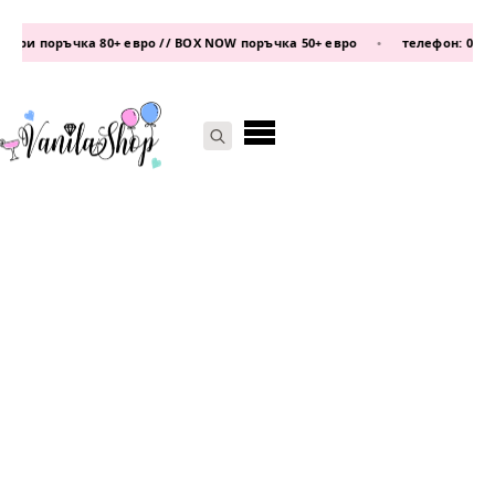
 поръчка 80+ евро // BOX NOW поръчка 50+ евро
•
телефон:
0877 339 6
Search
for: