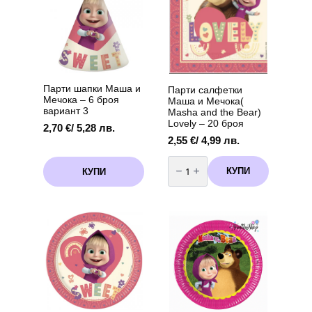
90
13
балона
см
Purple
Парти шапки Маша и
Парти салфетки
Мечока – 6 броя
Маша и Мечока(
вариант 3
Masha and the Bear)
Lovely – 20 броя
2,70
€
/ 5,28 лв.
2,55
€
/ 4,99 лв.
количество
за
КУПИ
КУПИ
Парти
салфетки
Маша
и
Мечока(
Masha
and
the
Bear)
Lovely
–
20
броя