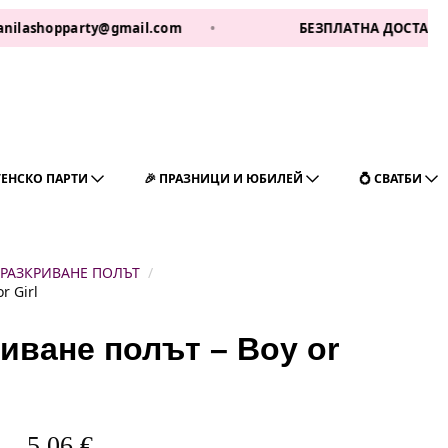
opparty@gmail.com
•
БЕЗПЛАТНА ДОСТАВКА ЗА 1 РА
ГЕНСКО ПАРТИ
🎉 ПРАЗНИЦИ И ЮБИЛЕЙ
💍 СВАТБИ
 РАЗКРИВАНЕ ПОЛЪТ
r Girl
иване полът – Boy or
5,06
€