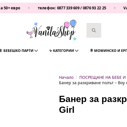
ро
•
телефон:
0877 339 609
/
0876 93 22 25
•
Vanilash
Search
for:
🍼 БЕБЕШКО ПАРТИ
✨ КАТЕГОРИИ
🥂 МОМИНСКО И ЕР
Начало
ПОСРЕЩАНЕ НА БЕБЕ И
Банер за разкриване полът – Boy o
Банер за разкр
Girl