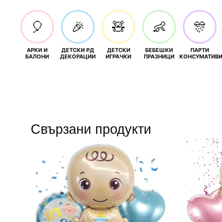
🎈
🎉
🧸
👶
🎊
АРКИ И
ДЕТСКИ РД
ДЕТСКИ
БЕБЕШКИ
ПАРТИ
БАЛОНИ
ДЕКОРАЦИИ
ИГРАЧКИ
ПРАЗНИЦИ
КОНСУМАТИВ
Свързани продукти