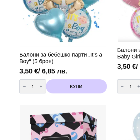
Балони з
Балони за бебешко парти „It’s a
Baby Gir
Boy“ (5 броя)
3,50
€
/
3,50
€
/ 6,85 лв.
количество
количест
за
за
КУПИ
Балони
Балони
за
за
бебешко
бебешко
парти
парти
„It's
„It's
a
a
Boy“
Baby
(5
Girl“
броя)
(5
броя)
вариант
2