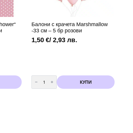
hower“
Балони с крачета Marshmallow
и
-33 см – 5 бр розови
1,50
€
/ 2,93 лв.
количество
за
КУПИ
Балони
с
крачета
Marshmallow
-33
см
-
5
бр
розови