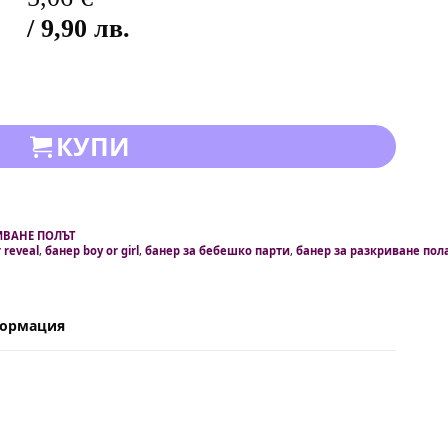
/ 9,90 лв.
КУПИ
ИВАНЕ ПОЛЪТ
 reveal
,
банер boy or girl
,
банер за бебешко парти
,
банер за разкриване пол
формация