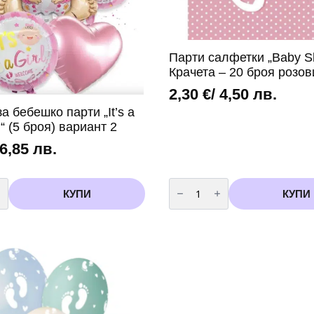
Парти салфетки „Baby S
Крачета – 20 броя розов
2,30
€
/ 4,50 лв.
а бебешко парти „It’s a
l“ (5 броя) вариант 2
 6,85 лв.
во
количество
за
КУПИ
КУПИ
Парти
салфетки
"Baby
Shower"
Крачета
-
20
броя
розови