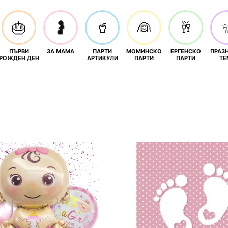
🎂
🤰
🥤
👰
🥂
ПЪРВИ
ЗА МАМА
ПАРТИ
МОМИНСКО
ЕРГЕНСКО
ПРАЗ
И
РОЖДЕН ДЕН
АРТИКУЛИ
ПАРТИ
ПАРТИ
ТЕ