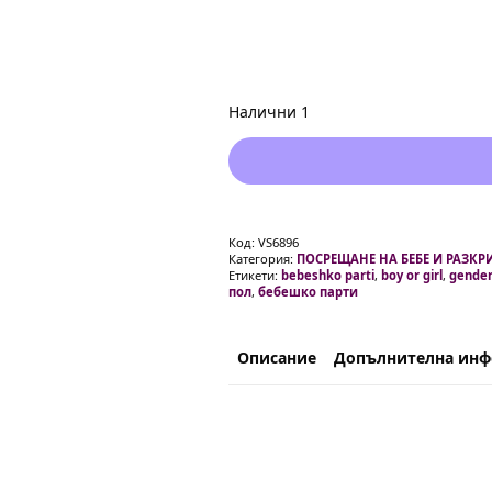
Налични 1
Код:
VS6896
Категория:
ПОСРЕЩАНЕ НА БЕБЕ И РАЗКР
Етикети:
bebeshko parti
,
boy or girl
,
gender
пол
,
бебешко парти
Описание
Допълнителна ин