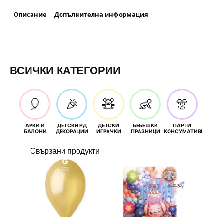
Описание
Допълнителна информация
ВСИЧКИ КАТЕГОРИИ
🎈
🎉
🧸
👶
🎊
АРКИ И
ДЕТСКИ РД
ДЕТСКИ
БЕБЕШКИ
ПАРТИ
П
БАЛОНИ
ДЕКОРАЦИИ
ИГРАЧКИ
ПРАЗНИЦИ
КОНСУМАТИВИ
РОЖД
Свързани продукти