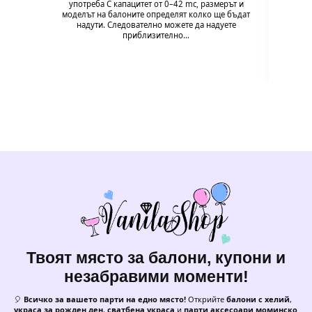
употреба С капацитет от 0–42 mc, размерът и
„Wi
моделът на балоните определят колко ще бъдат
моминс
надути. Следователно можете да надуете
и подг
приблизително…
Твоят място за балони, купони и
незабравими моменти!
🎈
Всичко за вашето парти на едно място!
Открийте
балони с хелий
,
украса за рожден ден
,
сватбена украса
и
парти аксесоари моминско