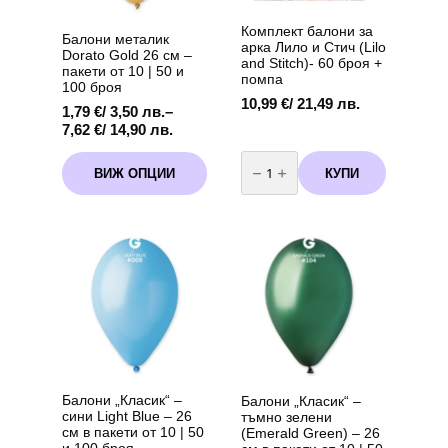
Комплект балони за
Балони металик
арка Лило и Стич (Lilo
Dorato Gold 26 см –
and Stitch)- 60 броя +
пакети от 10 | 50 и
помпа
100 броя
10,99
€
/ 21,49 лв.
1,79
€
/ 3,50 лв.
–
Price
7,62
€
/ 14,90 лв.
range:
количество
This
1,79 €
за
КУПИ
ВИЖ ОПЦИИ
product
Комплект
/
балони
has
3,50 лв.
за
multiple
through
арка
variants.
Лило
7,62 €
и
The
/
Стич
options
14,90 лв.
(Lilo
may
and
Stitch)-
be
60
chosen
броя
+
on
помпа
the
product
page
Балони „Класик“ –
Балони „Класик“ –
сини Light Blue – 26
тъмно зелени
см в пакети от 10 | 50
(Emerald Green) – 26
и 100 броя