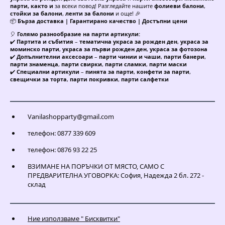
парти, както и
за всеки повод! Разгледайте нашите
фолиеви балони
,
стойки за балони
,
ленти за балони
и още! 🎉
📦
Бърза доставка | Гарантирано качество | Достъпни цени
🎈
Голямо разнообразие на парти артикули:
✔️
Партита и събития
–
тематична украса за рожден ден
,
украса за
моминско парти
,
украса за първи рожден ден
,
украса за фотозона
✔️
Допълнителни аксесоари
–
парти чинии и чаши
,
парти банери
,
парти знаменца
,
парти свирки
,
парти сламки
,
парти маски
✔️
Специални артикули
–
пинята за парти
,
конфети за парти
,
свещички за торта
,
парти покривки
,
парти салфетки
Vanilashopparty@gmail.com
телефон: 0877 339 609
телефон: 0876 93 22 25
ВЗИМАНЕ НА ПОРЪЧКИ ОТ МЯСТО, САМО С
ПРЕДВАРИТЕЛНА УГОВОРКА: София, Надежда 2 бл. 272 -
склад
Ние използваме " Бисквитки"