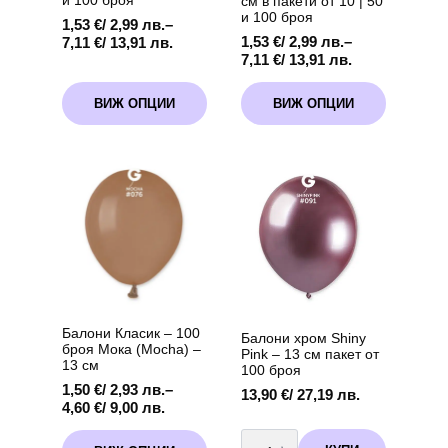
см в пакети от 10 | 50
и 100 броя
1,53
€
/ 2,99 лв.
–
Price
1,53
€
/ 2,99 лв.
–
7,11
€
/ 13,91 лв.
Price
range:
7,11
€
/ 13,91 лв.
range:
1,53 €
This
This
1,53 €
/
ВИЖ ОПЦИИ
ВИЖ ОПЦИИ
product
product
/
2,99 лв.
has
has
2,99 лв.
through
multiple
multiple
through
7,11 €
variants.
variants.
7,11 €
/
The
The
/
13,91 лв.
options
options
13,91 лв.
may
may
be
be
chosen
chosen
on
on
the
the
product
product
page
page
Балони Класик – 100
Балони хром Shiny
броя Мока (Mocha) –
Pink – 13 см пакет от
13 см
100 броя
1,50
€
/ 2,93 лв.
–
13,90
€
/ 27,19 лв.
Price
4,60
€
/ 9,00 лв.
range:
количество
This
1,50 €
за