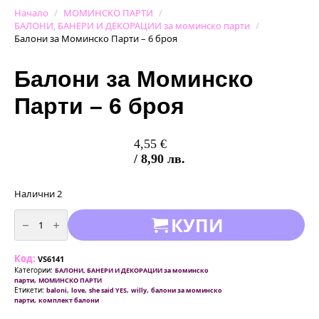
Начало
МОМИНСКО ПАРТИ
БАЛОНИ, БАНЕРИ И ДЕКОРАЦИИ за моминско парти
Балони за Моминско Парти – 6 броя
Балони за Моминско
Парти – 6 броя
4,55
€
/ 8,90 лв.
Налични 2
количество
КУПИ
за
Балони
за
Моминско
Код:
Парти
VS6141
-
Категории:
БАЛОНИ, БАНЕРИ И ДЕКОРАЦИИ за моминско
6
,
парти
МОМИНСКО ПАРТИ
броя
Етикети:
,
,
,
,
baloni
love
she said YES
willy
балони за моминско
,
парти
комплект балони