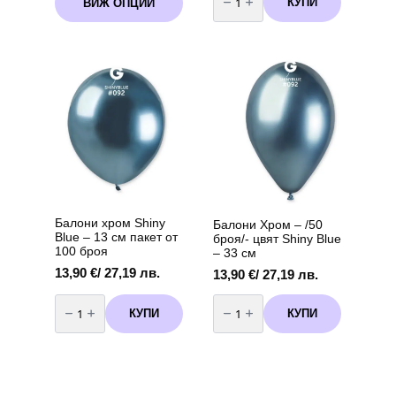
КУПИ
ВИЖ ОПЦИИ
product
Балони
/
хром
has
2,93 лв.
Shiny
multiple
through
Pink
variants.
-
4,60 €
13
The
/
см
options
9,00 лв.
пакет
may
от
100
be
броя
chosen
on
the
product
page
Балони хром Shiny
Балони Хром – /50
Blue – 13 см пакет от
броя/- цвят Shiny Blue
100 броя
– 33 см
13,90
€
/ 27,19 лв.
13,90
€
/ 27,19 лв.
количество
количество
за
за
КУПИ
КУПИ
Балони
Балони
хром
Хром
Shiny
-
Blue
/50
-
броя/-
13
цвят
см
Shiny