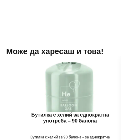
пакет
Blue
от
-
100
33
броя
см
Може да харесаш и това!
Бутилка с хелий за еднократна
Бало
употреба – 90 балона
Бутилка с хелий за 90 балона – за еднократна
Комп