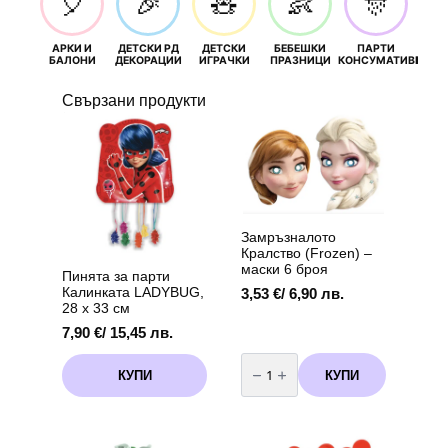
🎈
🎉
🧸
👶
🎊
АРКИ И
ДЕТСКИ РД
ДЕТСКИ
БЕБЕШКИ
ПАРТИ
П
БАЛОНИ
ДЕКОРАЦИИ
ИГРАЧКИ
ПРАЗНИЦИ
КОНСУМАТИВИ
РОЖД
Свързани продукти
Замръзналото
Кралство (Frozen) –
маски 6 броя
Пинята за парти
Калинката LADYBUG,
3,53
€
/ 6,90 лв.
28 х 33 см
7,90
€
/ 15,45 лв.
количество
за
КУПИ
КУПИ
Замръзналото
Кралство
(Frozen)
-
маски