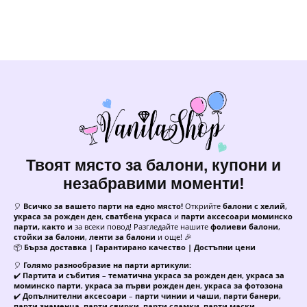
Твоят място за балони, купони и
незабравими моменти!
🎈
Всичко за вашето парти на едно място!
Открийте
балони с хелий
,
украса за рожден ден
,
сватбена украса
и
парти аксесоари моминско
парти, както и
за всеки повод! Разгледайте нашите
фолиеви балони
,
стойки за балони
,
ленти за балони
и още! 🎉
📦
Бърза доставка | Гарантирано качество | Достъпни цени
🎈
Голямо разнообразие на парти артикули:
✔️
Партита и събития
–
тематична украса за рожден ден
,
украса за
моминско парти
,
украса за първи рожден ден
,
украса за фотозона
✔️
Допълнителни аксесоари
–
парти чинии и чаши
,
парти банери
,
парти знаменца
,
парти свирки
,
парти сламки
,
парти маски