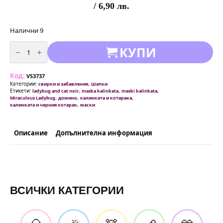
/ 6,90 лв.
Налични 9
количество
КУПИ
за
Парти
Домино
-
Код:
Маски
VS3737
-
Категории:
,
свирки и забавления
Шапки
Калинката
Етикети:
,
,
,
ladybug and cat noir
maska kalinkata
maski kalinkata
и
,
,
,
Miraculous Ladybug
домино
калинката и котарака
Черния
,
калинката и черния котарак
маски
Котарак
(
Ladybug
and
Описание
Допълнителна информация
Cat
Noir)
-
6
броя
ВСИЧКИ КАТЕГОРИИ