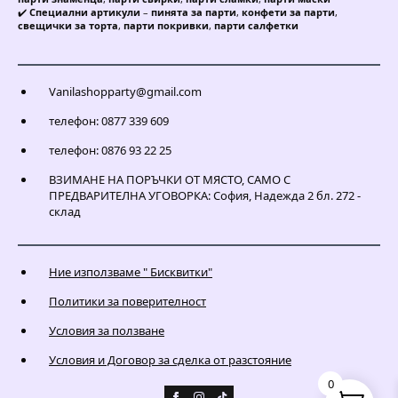
✔️
Специални артикули
–
пинята за парти
,
конфети за парти
,
свещички за торта
,
парти покривки
,
парти салфетки
Vanilashopparty@gmail.com
телефон: 0877 339 609
телефон: 0876 93 22 25
ВЗИМАНЕ НА ПОРЪЧКИ ОТ МЯСТО, САМО С
ПРЕДВАРИТЕЛНА УГОВОРКА: София, Надежда 2 бл. 272 -
склад
Ние използваме " Бисквитки"
Политики за поверителност
Условия за ползване
Условия и Договор за сделка от разстояние
0