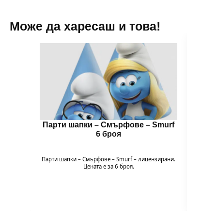
Може да харесаш и това!
Парти шапки – Смърфoве – Smurf
Цвет
6 броя
🌈 Цв
Пода
Парти шапки – Смърфoве – Smurf – лицензирани.
експери
Цената е за 6 броя.