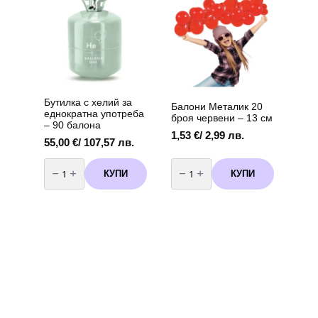
6
броя
Бутилка с хелий за
Балони Металик 20
еднократна употреба
броя червени – 13 см
– 90 балона
1,53
€
/ 2,99 лв.
55,00
€
/ 107,57 лв.
количество
количество
за
за
КУПИ
КУПИ
Бутилка
Балони
с
Металик
хелий
20
за
броя
еднократна
червени
употреба
-
-
13
90
см
балона