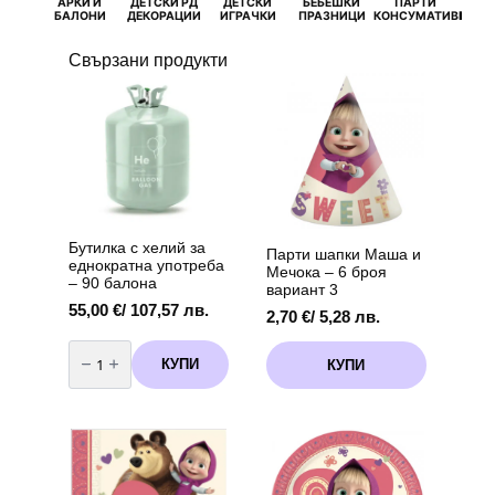
АРКИ И
ДЕТСКИ РД
ДЕТСКИ
БЕБЕШКИ
ПАРТИ
П
БАЛОНИ
ДЕКОРАЦИИ
ИГРАЧКИ
ПРАЗНИЦИ
КОНСУМАТИВИ
РОЖД
Свързани продукти
Бутилка с хелий за
Парти шапки Маша и
еднократна употреба
Мечока – 6 броя
– 90 балона
вариант 3
55,00
€
/ 107,57 лв.
2,70
€
/ 5,28 лв.
количество
за
КУПИ
КУПИ
Бутилка
с
хелий
за
еднократна
употреба
-
90
балона