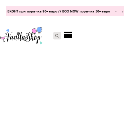
 ЕКОНТ при поръчка 80+ евро // BOX NOW поръчка 50+ евро
•
телефо
Search
for: