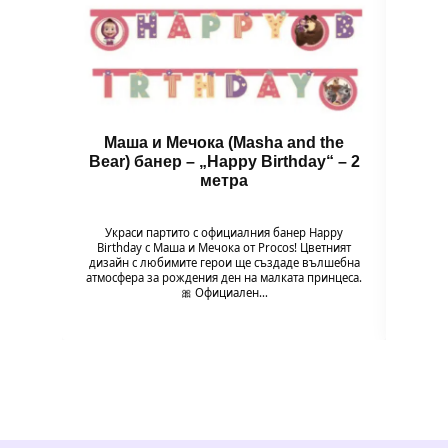
Маша и Мечока (Masha and the
Пар
Bear) банер – „Happy Birthday“ – 2
метра
Всяк
сладки
Украси партито с официалния банер Happy
над
Birthday с Маша и Мечока от Procos! Цветният
почу
дизайн с любимите герои ще създаде вълшебна
атмосфера за рождения ден на малката принцеса.
🎀 Официален…