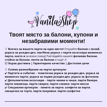
Твоят място за балони, купони и
незабравими моменти!
🎈
Всичко за вашето парти на едно място!
Открийте
балони с хелий
,
украса за рожден ден
,
сватбена украса
и
парти аксесоари моминско
парти, както и
за всеки повод! Разгледайте нашите
фолиеви балони
,
стойки за балони
,
ленти за балони
и още! 🎉
📦
Бърза доставка | Гарантирано качество | Достъпни цени
🎈
Голямо разнообразие на парти артикули:
✔️
Партита и събития
–
тематична украса за рожден ден
,
украса за
моминско парти
,
украса за първи рожден ден
,
украса за фотозона
✔️
Допълнителни аксесоари
–
парти чинии и чаши
,
парти банери
,
парти знаменца
,
парти свирки
,
парти сламки
,
парти маски
✔️
Специални артикули
–
пинята за парти
,
конфети за парти
,
свещички за торта
,
парти покривки
,
парти салфетки