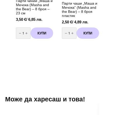
Парти чинии „Маша и
Парти чаши „Маша и
Мечока (Masha and
Мечока“ (Masha and
the Bear) – 8 броя –
the Bear) – 8 броя
23 см
пластик
3,50
€
/ 6,85 лв.
2,50
€
/ 4,89 лв.
количество
количество
за
за
КУПИ
КУПИ
Парти
Парти
чинии
чаши
"Маша
"Маша
и
и
Мечока
Мечока"
(Masha
(Masha
and
and
the
the
Bear)
Bear)
-
-
8
8
броя
броя
-
пластик
23
см
Може да харесаш и това!