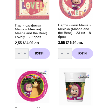
Парти чинии Маша и
Парти салфетки
Мечока (Masha and
Маша и Мечока(
the Bear) – 23 см – 8
Masha and the Bear)
броя
Lovely – 20 броя
3,55
€
/ 6,94 лв.
2,55
€
/ 4,99 лв.
количество
количество
за
за
КУПИ
КУПИ
Парти
Парти
салфетки
чинии
Маша
Маша
и
и
Мечока(
Мечока
Masha
(Masha
and
and
the
the
Bear)
Bear)
Lovely
–
–
23
20
см
броя
-
8
броя