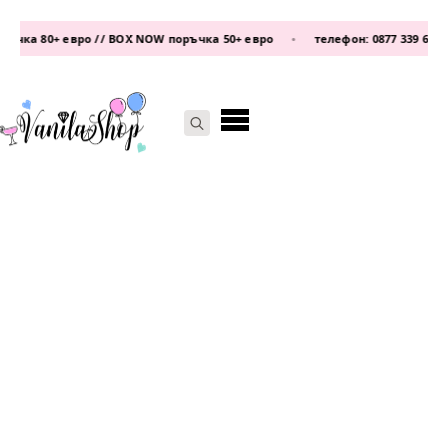
ка 80+ евро // BOX NOW поръчка 50+ евро
•
телефон:
0877 339 609
/
087
Search
for: