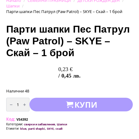
Начало
СЕМЕЙНИ ПРАЗНИЦИ
ДЕТСКИ РОЖДЕН ДЕН
Шапки
Парти шапки Пес Патрул (Paw Patrol) – SKYE – Скай – 1 брой
Парти шапки Пес Патрул
(Paw Patrol) – SKYE –
Скай – 1 брой
0,23
€
/ 0,45 лв.
Налични 48
количество
КУПИ
за
Парти
шапки
Пес
Код:
Патрул
VS4392
(Paw
Категории:
,
свирки и забавления
Шапки
Patrol)
Етикети:
,
,
,
blue
parti shapki
SKYE
скай
-
SKYE