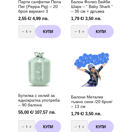
Парти салфетки Пепа
Балон Фолио Бейби
Пиг (Peppa Pig) – 20
Шарк – “ Baby Shark “
броя вариант 3
– 36 см + дръжка
2,55
€
/ 4,99 лв.
1,79
€
/ 3,50 лв.
количество
количество
за
за
КУПИ
КУПИ
Парти
Балон
салфетки
Фолио
Пепа
Бейби
Пиг
Шарк
(Peppa
-
Pig)
"
-
Baby
20
Shark
броя
"
вариант
-
3
36
см
+
дръжка
Бутилка с хелий за
Балони Металик
еднократна употреба
тъмно сини /20 броя/
– 90 балона
– 13 см
55,00
€
/ 107,57 лв.
1,79
€
/ 3,50 лв.
количество
количество
за
за
КУПИ
КУПИ
Бутилка
Балони