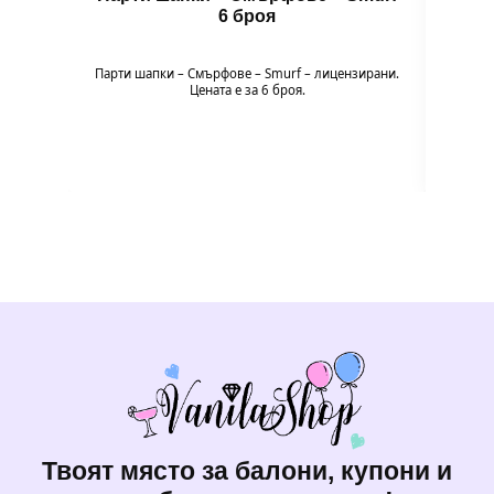
6 броя
🌈 Цв
Пода
Парти шапки – Смърфoве – Smurf – лицензирани.
експери
Цената е за 6 броя.
Твоят място за балони, купони и