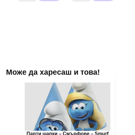
с
Металик
хелий
тъмно
за
сини
еднократна
/20
употреба
броя/
-
-
90
13
балона
см
Може да харесаш и това!
Парти шапки – Смърфoве – Smurf
Цвет