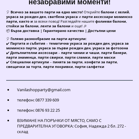
незабравими моменти!
🎈
Всичко за вашето парти на едно място!
Открийте
балони с хелий
,
украса за рожден ден
,
сватбена украса
и
парти аксесоари моминско
парти, както и
за всеки повод! Разгледайте нашите
фолиеви балони
,
стойки за балони
,
ленти за балони
и още! 🎉
📦
Бърза доставка | Гарантирано качество | Достъпни цени
🎈
Голямо разнообразие на парти артикули:
✔️
Партита и събития
–
тематична украса за рожден ден
,
украса за
моминско парти
,
украса за първи рожден ден
,
украса за фотозона
✔️
Допълнителни аксесоари
–
парти чинии и чаши
,
парти банери
,
парти знаменца
,
парти свирки
,
парти сламки
,
парти маски
✔️
Специални артикули
–
пинята за парти
,
конфети за парти
,
свещички за торта
,
парти покривки
,
парти салфетки
Vanilashopparty@gmail.com
телефон: 0877 339 609
телефон: 0876 93 22 25
ВЗИМАНЕ НА ПОРЪЧКИ ОТ МЯСТО, САМО С
ПРЕДВАРИТЕЛНА УГОВОРКА: София, Надежда 2 бл. 272 -
склад