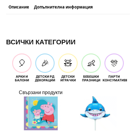
-
Скай
Описание
Допълнителна информация
-
1
брой
ВСИЧКИ КАТЕГОРИИ
🎈
🎉
🧸
👶
🎊
АРКИ И
ДЕТСКИ РД
ДЕТСКИ
БЕБЕШКИ
ПАРТИ
П
БАЛОНИ
ДЕКОРАЦИИ
ИГРАЧКИ
ПРАЗНИЦИ
КОНСУМАТИВИ
РОЖД
Свързани продукти