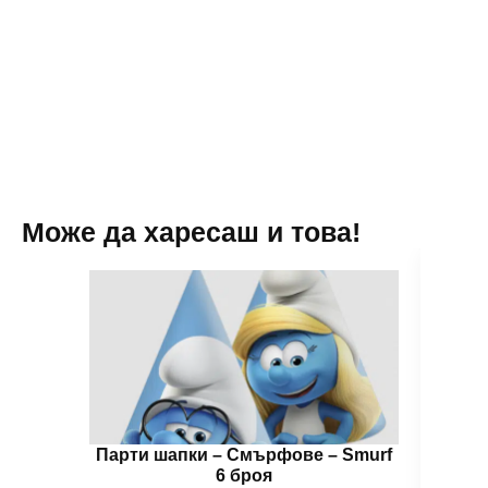
20
100
броя
броя
бели
бели
-
-
13
13
см
см
Може да харесаш и това!
Парти шапки – Смърфoве – Smurf
Цвет
6 броя