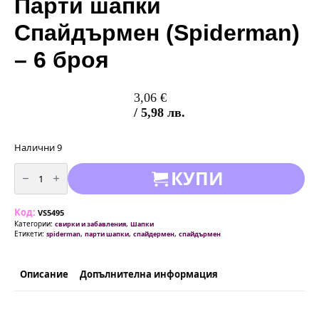
Парти шапки
Спайдърмен (Spiderman)
– 6 броя
3,06
€
/ 5,98 лв.
Налични 9
количество
КУПИ
за
Парти
шапки
Спайдърмен
Код:
(Spiderman)
VS5495
-
Категории:
,
свирки и забавления
Шапки
6
Етикети:
,
,
,
spiderman
парти шапки
спайдермен
спайдърмен
броя
Описание
Допълнителна информация