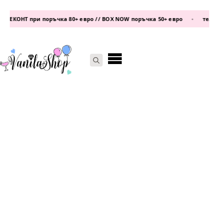
 ЕКОНТ при поръчка 80+ евро // BOX NOW поръчка 50+ евро
•
телефо
Search
for: