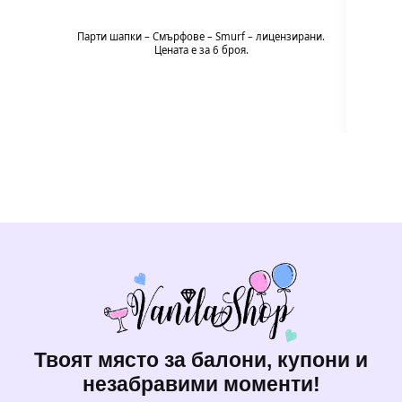
🌈 Цв
Пода
Парти шапки – Смърфoве – Smurf – лицензирани.
експери
Цената е за 6 броя.
Твоят място за балони, купони и
незабравими моменти!