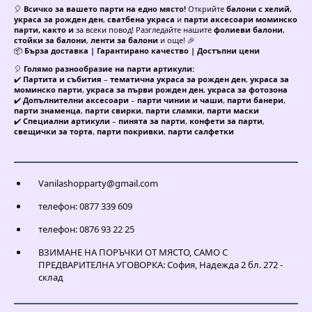
🎈
Всичко за вашето парти на едно място!
Открийте
балони с хелий
,
украса за рожден ден
,
сватбена украса
и
парти аксесоари моминско
парти, както и
за всеки повод! Разгледайте нашите
фолиеви балони
,
стойки за балони
,
ленти за балони
и още! 🎉
📦
Бърза доставка | Гарантирано качество | Достъпни цени
🎈
Голямо разнообразие на парти артикули:
✔️
Партита и събития
–
тематична украса за рожден ден
,
украса за
моминско парти
,
украса за първи рожден ден
,
украса за фотозона
✔️
Допълнителни аксесоари
–
парти чинии и чаши
,
парти банери
,
парти знаменца
,
парти свирки
,
парти сламки
,
парти маски
✔️
Специални артикули
–
пинята за парти
,
конфети за парти
,
свещички за торта
,
парти покривки
,
парти салфетки
Vanilashopparty@gmail.com
телефон: 0877 339 609
телефон: 0876 93 22 25
ВЗИМАНЕ НА ПОРЪЧКИ ОТ МЯСТО, САМО С
ПРЕДВАРИТЕЛНА УГОВОРКА: София, Надежда 2 бл. 272 -
склад