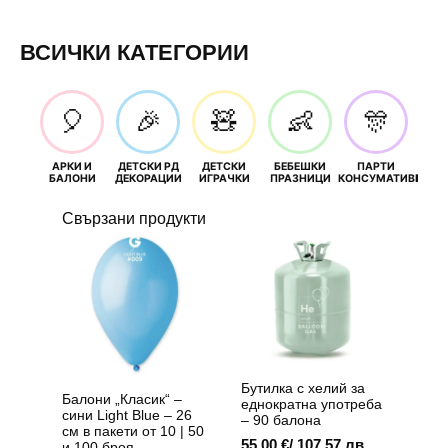
ВСИЧКИ КАТЕГОРИИ
🎈
🎉
🧸
👶
🎊
АРКИ И
ДЕТСКИ РД
ДЕТСКИ
БЕБЕШКИ
ПАРТИ
П
БАЛОНИ
ДЕКОРАЦИИ
ИГРАЧКИ
ПРАЗНИЦИ
КОНСУМАТИВИ
РОЖД
Свързани продукти
Бутилка с хелий за
Балони „Класик“ –
еднократна употреба
сини Light Blue – 26
– 90 балона
см в пакети от 10 | 50
55,00
€
/ 107,57 лв.
и 100 броя