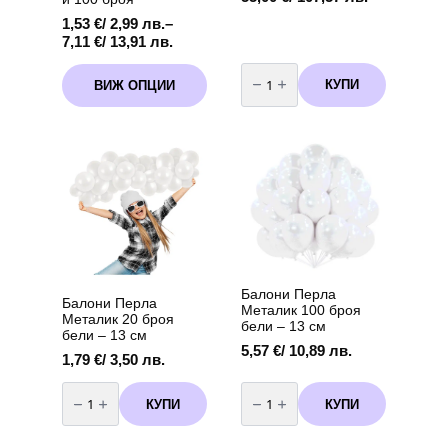
1,53
€
/ 2,99 лв.
–
Price
7,11
€
/ 13,91 лв.
range:
количество
This
1,53 €
за
КУПИ
ВИЖ ОПЦИИ
product
Бутилка
/
с
has
2,99 лв.
хелий
multiple
through
за
variants.
еднократна
7,11 €
употреба
The
/
-
options
13,91 лв.
90
may
балона
be
chosen
on
the
product
Балони Перла
Балони Перла
page
Металик 100 броя
Металик 20 броя
бели – 13 см
бели – 13 см
5,57
€
/ 10,89 лв.
1,79
€
/ 3,50 лв.
количество
количество
за
за
КУПИ
КУПИ
Балони
Балони
Перла
Перла
Металик
Металик