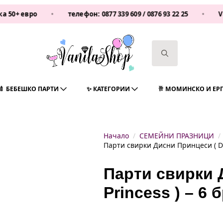
вро
•
телефон:
0877 339 609
/
0876 93 22 25
•
Vanilash
Search
for:
🍼 БЕБЕШКО ПАРТИ
✨ КАТЕГОРИИ
🥂 МОМИНСКО И ЕР
Начало
СЕМЕЙНИ ПРАЗНИЦИ
Парти свирки Дисни Принцеси ( Dis
Парти свирки 
Princess ) – 6 