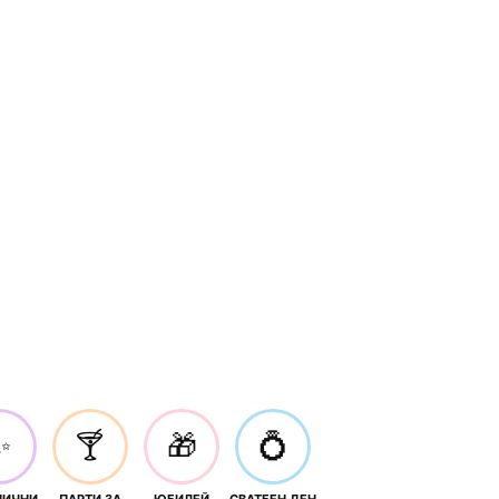
✨
🍸
🎁
💍
НИЧНИ
ПАРТИ ЗА
ЮБИЛЕЙ
СВАТБЕН ДЕН