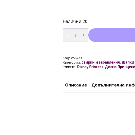
Налични 20
количество
за
Парти
свирки
Дисни
Принцеси
(
Код:
VS5733
Disney
Категории:
свирки и забавления
,
Шапки
Princess
Етикети:
Disney Princess
,
Дисни Принцес
)
-
6
броя
Описание
Допълнителна ин