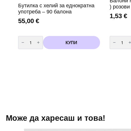
Балони 
Бутилка с хелий за еднократна
) розови
употреба – 90 балона
1,53
€
55,00
€
количество
количест
за
за
КУПИ
Бутилка
Балони
с
Металик
хелий
-20
за
броя
еднократна
(
употреба
Rose
-
)
90
розови
балона
-
13
см
Може да харесаш и това!