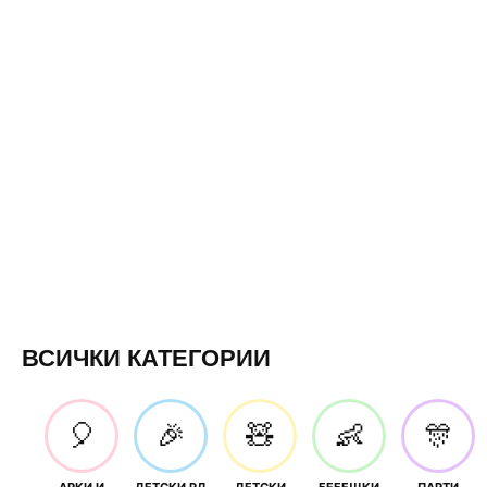
ВСИЧКИ КАТЕГОРИИ
🎈
🎉
🧸
👶
🎊
АРКИ И
ДЕТСКИ РД
ДЕТСКИ
БЕБЕШКИ
ПАРТИ