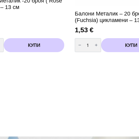
Металик -20 броя ( Rose
 – 13 см
Балони Металик – 20 бр
(Fuchsia) цикламени – 1
1,53
€
во
количество
за
КУПИ
КУПИ
Балони
Металик
-
20
броя
(Fuchsia)
цикламени
-
13
см