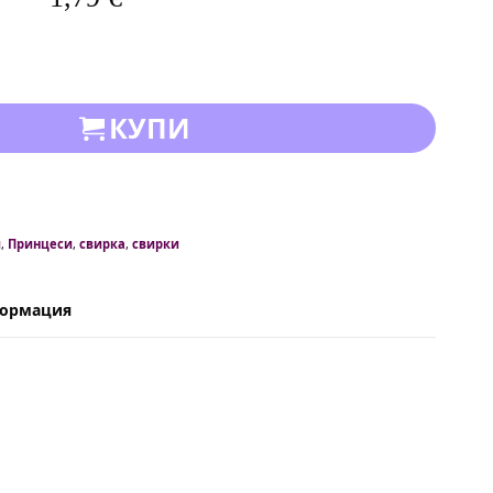
КУПИ
и
,
Принцеси
,
свирка
,
свирки
формация