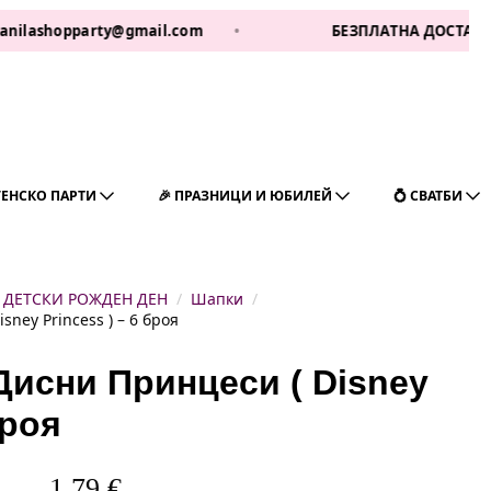
opparty@gmail.com
•
БЕЗПЛАТНА ДОСТАВКА ЗА 1 РА
ГЕНСКО ПАРТИ
🎉 ПРАЗНИЦИ И ЮБИЛЕЙ
💍 СВАТБИ
ДЕТСКИ РОЖДЕН ДЕН
Шапки
ney Princess ) – 6 броя
Дисни Принцеси ( Disney
броя
1,79
€