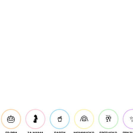
🎂
🤰
🥤
👰
🥂
ПЪРВИ
ЗА МАМА
ПАРТИ
МОМИНСКО
ЕРГЕНСКО
ПРАЗ