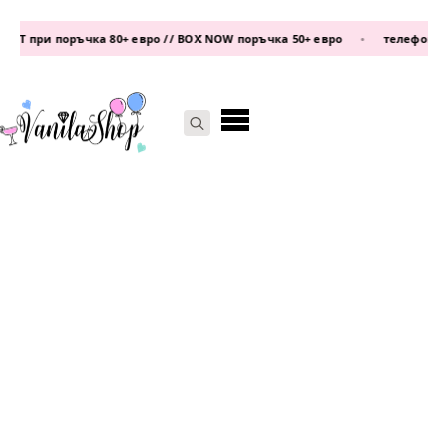
 при поръчка 80+ евро // BOX NOW поръчка 50+ евро
•
телефон:
0877 
Search
for: