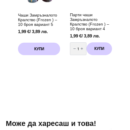
Парти чаши
Чаши Замръзналото
Замръзналото
Кралство (Frozen ) –
Кралство (Frozen ) –
10 броя вариант 5
10 броя вариант 4
1,99
€
/ 3,89 лв.
1,99
€
/ 3,89 лв.
количество
за
КУПИ
КУПИ
Парти
чаши
Замръзналото
Кралство
(Frozen
)
-
10
броя
вариант
4
Може да харесаш и това!