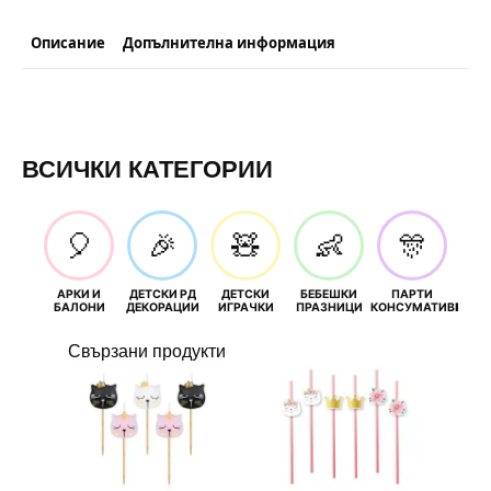
Описание
Допълнителна информация
ВСИЧКИ КАТЕГОРИИ
🎈
🎉
🧸
👶
🎊
АРКИ И
ДЕТСКИ РД
ДЕТСКИ
БЕБЕШКИ
ПАРТИ
П
БАЛОНИ
ДЕКОРАЦИИ
ИГРАЧКИ
ПРАЗНИЦИ
КОНСУМАТИВИ
РОЖД
Свързани продукти