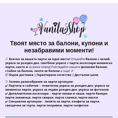
Твоят място за балони, купони и
незабравими моменти!
🎈
Всичко за вашето парти на едно място!
Открийте
балони с хелий
,
украса за рожден ден
,
сватбена украса
и
парти аксесоари моминско
парти, както и
за всеки повод! Разгледайте нашите
фолиеви балони
,
стойки за балони
,
ленти за балони
и още! 🎉
📦
Бърза доставка | Гарантирано качество | Достъпни цени
🎈
Голямо разнообразие на парти артикули:
✔️
Партита и събития
–
тематична украса за рожден ден
,
украса за
моминско парти
,
украса за първи рожден ден
,
украса за фотозона
✔️
Допълнителни аксесоари
–
парти чинии и чаши
,
парти банери
,
парти знаменца
,
парти свирки
,
парти сламки
,
парти маски
✔️
Специални артикули
–
пинята за парти
,
конфети за парти
,
свещички за торта
,
парти покривки
,
парти салфетки