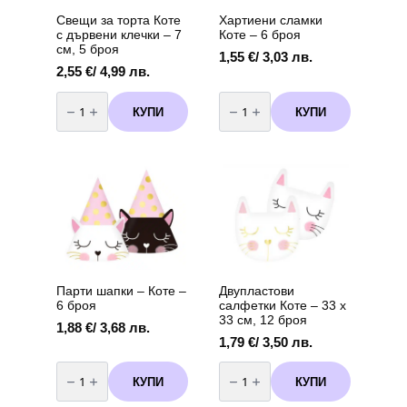
Свещи за торта Коте
Хартиени сламки
с дървени клечки – 7
Коте – 6 броя
см, 5 броя
1,55
€
/ 3,03 лв.
2,55
€
/ 4,99 лв.
количество
количество
за
за
КУПИ
КУПИ
Свещи
Хартиени
за
сламки
торта
Коте
Коте
–
с
6
дървени
броя
клечки
–
7
см,
5
броя
Парти шапки – Коте –
Двупластови
6 броя
салфетки Коте – 33 х
33 см, 12 броя
1,88
€
/ 3,68 лв.
1,79
€
/ 3,50 лв.
количество
количество
за
за
КУПИ
КУПИ
Парти
Двупластови
шапки
салфетки