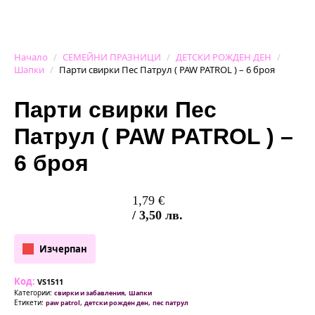
Начало
СЕМЕЙНИ ПРАЗНИЦИ
ДЕТСКИ РОЖДЕН ДЕН
Шапки
Парти свирки Пес Патрул ( PAW PATROL ) – 6 броя
Парти свирки Пес
Патрул ( PAW PATROL ) –
6 броя
1,79
€
/ 3,50 лв.
Изчерпан
Код:
VS1511
Категории:
,
свирки и забавления
Шапки
Етикети:
,
,
paw patrol
детски рожден ден
пес патрул