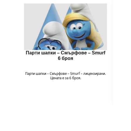
Парти шапки – Смърфoве – Smurf
Цвет
6 броя
🌈 Цв
Пода
Парти шапки – Смърфoве – Smurf – лицензирани.
експери
Цената е за 6 броя.