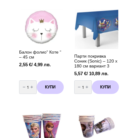
-
Коте
Коте
–
-
33
6
х
броя
33
см,
12
броя
Балон фолио“ Коте “
Парти покривка
– 45 см
Соник (Sonic) – 120 х
2,55
€
/ 4,99 лв.
180 см вариант 3
5,57
€
/ 10,89 лв.
количество
количество
за
за
КУПИ
КУПИ
Балон
Парти
фолио"
покривка
Коте
Соник
"
(Sonic)
-
-
45
120
см
х
180
см
вариант
3