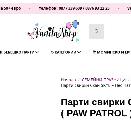
вро
•
телефон:
0877 339 609
/
0876 93 22 25
•
Vanilash
Search
for:
🍼 БЕБЕШКО ПАРТИ
✨ КАТЕГОРИИ
🥂 МОМИНСКО И ЕР
Начало
СЕМЕЙНИ ПРАЗНИЦИ
Парти свирки Скай SKYE – Пес Патр
Парти свирки 
( PAW PATROL )