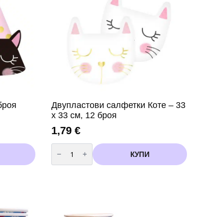
броя
Двупластови салфетки Коте – 33
х 33 см, 12 броя
1,79
€
количество
за
КУПИ
Двупластови
салфетки
Коте
–
33
х
33
см,
12