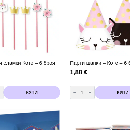
и сламки Коте – 6 броя
Парти шапки – Коте – 6 
1,88
€
во
количество
за
КУПИ
КУПИ
Парти
шапки
-
Коте
-
6
броя