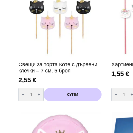
Свещи за торта Коте с дървени
Хартиен
клечки – 7 см, 5 броя
1,55
€
2,55
€
количество
количест
за
за
КУПИ
Свещи
Хартиени
за
сламки
торта
Коте
Коте
–
с
6
дървени
броя
клечки
–
7