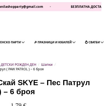
opparty@gmail.com
•
БЕЗПЛАТНА ДОСТАВКА ЗА 1 РА
ГЕНСКО ПАРТИ
🎉 ПРАЗНИЦИ И ЮБИЛЕЙ
💍 СВАТБИ
ДЕТСКИ РОЖДЕН ДЕН
Шапки
ул ( PAW PATROL ) – 6 броя
Скай SKYE – Пес Патрул
 – 6 броя
1,79
€