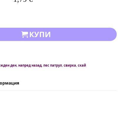
КУПИ
ожден ден
,
напред назад
,
пес патрул
,
свирка
,
скай
формация