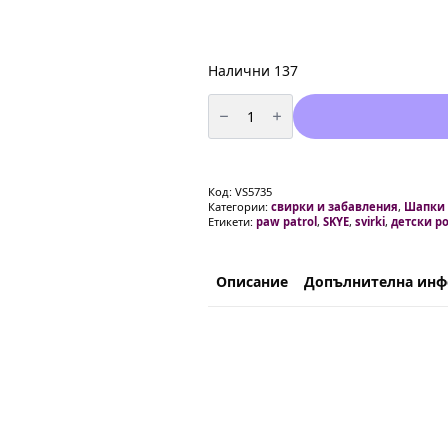
Налични 137
количество
за
Парти
свирки
Скай
SKYE
-
Код:
VS5735
Пес
Категории:
свирки и забавления
,
Шапки
Патрул
Етикети:
paw patrol
,
SKYE
,
svirki
,
детски р
(
PAW
PATROL
)
-
Описание
Допълнителна ин
6
броя