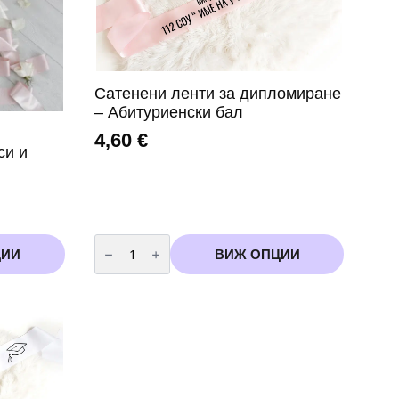
Сатенени ленти за дипломиране
– Абитуриенски бал
4,60
€
си и
количество
за
ЦИИ
ВИЖ ОПЦИИ
Сатенени
ленти
за
дипломиране
-
Абитуриенски
бал