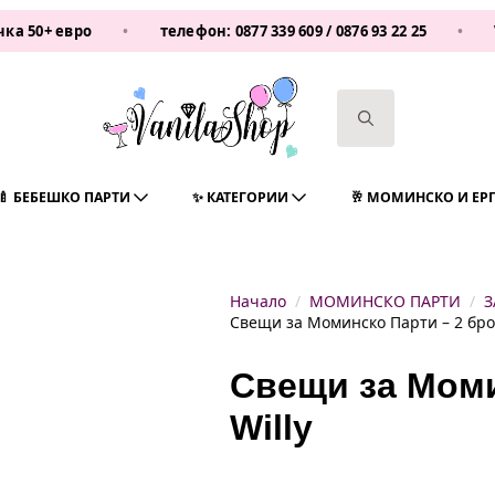
евро
•
телефон:
0877 339 609
/
0876 93 22 25
•
Vanilas
Search
for:
🍼 БЕБЕШКО ПАРТИ
✨ КАТЕГОРИИ
🥂 МОМИНСКО И ЕР
Начало
МОМИНСКО ПАРТИ
З
Свещи за Моминско Парти – 2 броя
Свещи за Моми
Willy