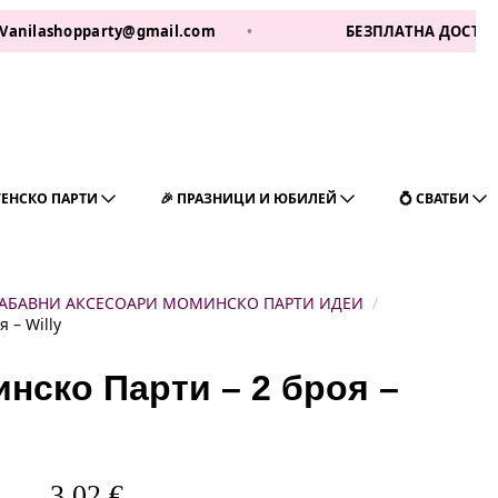
hopparty@gmail.com
•
БЕЗПЛАТНА ДОСТАВКА ЗА 1 Р
ГЕНСКО ПАРТИ
🎉 ПРАЗНИЦИ И ЮБИЛЕЙ
💍 СВАТБИ
АБАВНИ АКСЕСОАРИ МОМИНСКО ПАРТИ ИДЕИ
 – Willy
нско Парти – 2 броя –
3,02
€