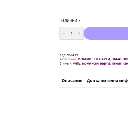
Налични 7
количество
за
Свещи
за
Моминско
Парти
-
Код:
VS6139
2
Категории:
МОМИНСКО ПАРТИ
,
ЗАБАВНИ
броя
Етикети:
willy
,
моминско парти
,
пенис
,
св
-
Willy
Описание
Допълнителна ин