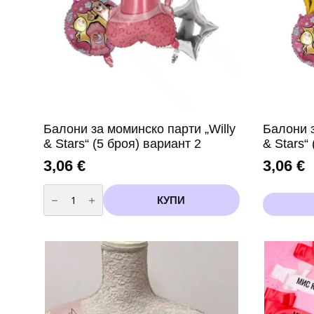
Балони за моминско парти „Willy
Балони з
& Stars“ (5 броя) вариант 2
& Stars“ 
3,06
€
3,06
€
количество
за
КУПИ
Балони
за
моминско
парти
„Willy
&
Stars“
(5
броя)
вариант
2