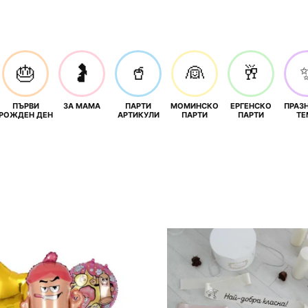
🎂
🤰
🥤
👰
🥂
ПЪРВИ
ЗА МАМА
ПАРТИ
МОМИНСКО
ЕРГЕНСКО
ПРАЗ
И
РОЖДЕН ДЕН
АРТИКУЛИ
ПАРТИ
ПАРТИ
ТЕ