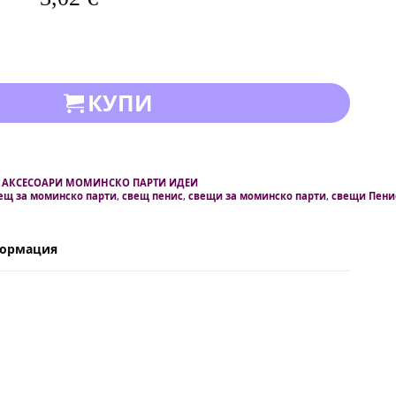
КУПИ
 АКСЕСОАРИ МОМИНСКО ПАРТИ ИДЕИ
ещ за моминско парти
,
свещ пенис
,
свещи за моминско парти
,
свещи Пени
формация