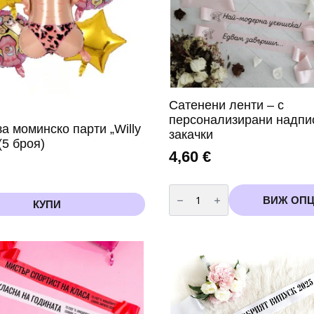
Сатенени ленти – с
персонализирани надпи
а моминско парти „Willy
закачки
(5 броя)
4,60
€
количество
за
ВИЖ ОП
КУПИ
Сатенени
ленти
-
с
персонализирани
надписи
и
закачки