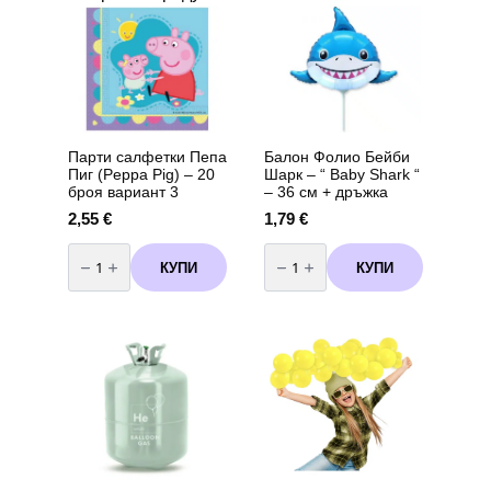
Парти салфетки Пепа
Балон Фолио Бейби
Пиг (Peppa Pig) – 20
Шарк – “ Baby Shark “
броя вариант 3
– 36 см + дръжка
2,55
€
1,79
€
количество
количество
за
за
КУПИ
КУПИ
Парти
Балон
салфетки
Фолио
Пепа
Бейби
Пиг
Шарк
(Peppa
-
Pig)
"
-
Baby
20
Shark
броя
"
вариант
-
3
36
см
+
дръжка