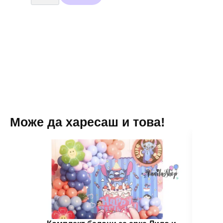
Металик
тъмно
сини
/20
броя/
-
13
см
Може да харесаш и това!