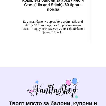
Комплект балони за арка Лило и
Балон
Стич (Lilo and Stitch)- 60 броя +
помпа
Балон
цвет
Комплект балони с арка Лило и Стич (Lilo and
незабр
Stitch)- 60 броя съдържа: 1 брой тематичен
плакат Happy Birthday 60 х 70 см 1 брой балон
фолио 45 см 1…
Твоят място за балони, купони и