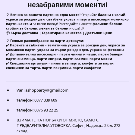
незабравими моменти!
🎈
Всичко за вашето парти на едно място!
Открийте
балони с хелий
,
украса за рожден ден
,
сватбена украса
и
парти аксесоари моминско
парти, както и
за всеки повод! Разгледайте нашите
фолиеви балони
,
стойки за балони
,
ленти за балони
и още! 🎉
📦
Бърза доставка | Гарантирано качество | Достъпни цени
🎈
Голямо разнообразие на парти артикули:
✔️
Партита и събития
–
тематична украса за рожден ден
,
украса за
моминско парти
,
украса за първи рожден ден
,
украса за фотозона
✔️
Допълнителни аксесоари
–
парти чинии и чаши
,
парти банери
,
парти знаменца
,
парти свирки
,
парти сламки
,
парти маски
✔️
Специални артикули
–
пинята за парти
,
конфети за парти
,
свещички за торта
,
парти покривки
,
парти салфетки
Vanilashopparty@gmail.com
телефон: 0877 339 609
телефон: 0876 93 22 25
ВЗИМАНЕ НА ПОРЪЧКИ ОТ МЯСТО, САМО С
ПРЕДВАРИТЕЛНА УГОВОРКА: София, Надежда 2 бл. 272 -
склад