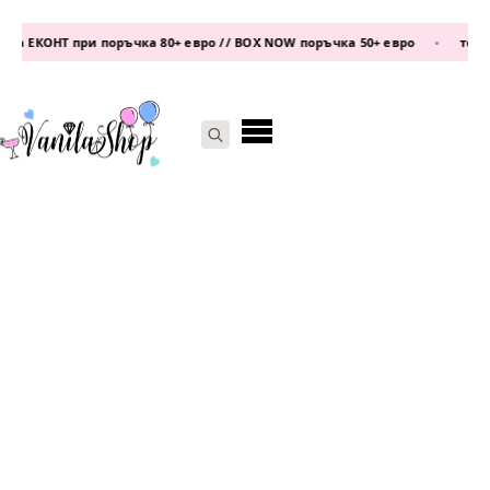
 ЕКОНТ при поръчка 80+ евро // BOX NOW поръчка 50+ евро
•
телефо
Search
for: