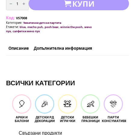
КУПИ
за
Парти
салфетки
Мечо
Код:
Пух
VS7008
(Winnie
Категория:
Тематични детски партита
The
Етикети:
,
,
,
,
blue
mecho puh
pooh bear
winnie the pooh
мечо
Pooh)
,
пух
салфетки мечо пух
-
20
броя
Описание
Допълнителна информация
ВСИЧКИ КАТЕГОРИИ
🎈
🎉
🧸
👶
🎊
АРКИ И
ДЕТСКИ РД
ДЕТСКИ
БЕБЕШКИ
ПАРТИ
П
БАЛОНИ
ДЕКОРАЦИИ
ИГРАЧКИ
ПРАЗНИЦИ
КОНСУМАТИВИ
РОЖД
Свързани продукти