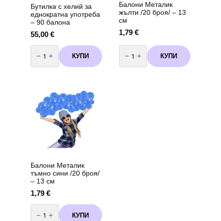
Балони Металик
Бутилка с хелий за
жълти /20 броя/ – 13
еднократна употреба
см
– 90 балона
1,79
€
55,00
€
количество
количество
за
за
КУПИ
КУПИ
Бутилка
Балони
с
Металик
хелий
жълти
за
/20
еднократна
броя/
употреба
-
-
13
90
см
балона
Балони Металик
тъмно сини /20 броя/
– 13 см
1,79
€
количество
за
КУПИ
Балони