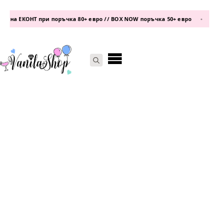
 на ЕКОНТ при поръчка 80+ евро // BOX NOW поръчка 50+ евро
•
теле
Search
for: