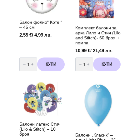
Балон фолио“ Коте “
– 45 см
Комплект балони за
арка Лило и Стич (Lilo
2,55
€
/ 4,99 лв.
and Stitch)- 60 броя +
помпа
10,99
€
/ 21,49 лв.
количество
количество
за
за
КУПИ
КУПИ
Балон
Комплект
фолио"
балони
Коте
за
"
арка
-
Лило
45
и
см
Стич
(Lilo
and
Stitch)-
60
броя
+
помпа
Балони латекс Стич
(Lilo & Stitch) – 10
броя
Балони „Класик“ –