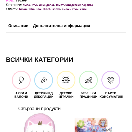
Код:
VS6369
Категории:
,
Лило, Стич и Ейнджъл
Тематични детски партита
Етикети:
,
,
,
,
,
balon
folio
lilo i stitch
stitch
лило и стич
стич
Описание
Допълнителна информация
ВСИЧКИ КАТЕГОРИИ
🎈
🎉
🧸
👶
🎊
АРКИ И
ДЕТСКИ РД
ДЕТСКИ
БЕБЕШКИ
ПАРТИ
П
БАЛОНИ
ДЕКОРАЦИИ
ИГРАЧКИ
ПРАЗНИЦИ
КОНСУМАТИВИ
РОЖД
Свързани продукти