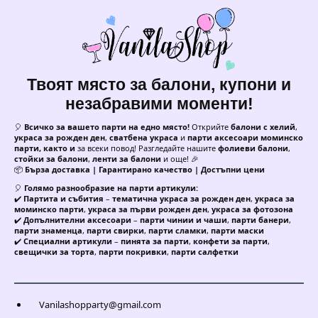
Твоят място за балони, купони и
незабравими моменти!
🎈
Всичко за вашето парти на едно място!
Открийте
балони с хелий
,
украса за рожден ден
,
сватбена украса
и
парти аксесоари моминско
парти, както и
за всеки повод! Разгледайте нашите
фолиеви балони
,
стойки за балони
,
ленти за балони
и още! 🎉
📦
Бърза доставка | Гарантирано качество | Достъпни цени
🎈
Голямо разнообразие на парти артикули:
✔️
Партита и събития
–
тематична украса за рожден ден
,
украса за
моминско парти
,
украса за първи рожден ден
,
украса за фотозона
✔️
Допълнителни аксесоари
–
парти чинии и чаши
,
парти банери
,
парти знаменца
,
парти свирки
,
парти сламки
,
парти маски
✔️
Специални артикули
–
пинята за парти
,
конфети за парти
,
свещички за торта
,
парти покривки
,
парти салфетки
Vanilashopparty@gmail.com