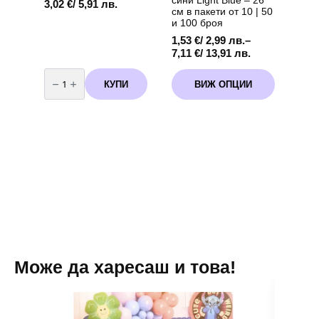
сини Light Blue – 26
3,02
€
/ 5,91 лв.
см в пакети от 10 | 50
и 100 броя
1,53
€
/ 2,99 лв.
–
Price
7,11
€
/ 13,91 лв.
range:
количество
This
1,53 €
за
КУПИ
ВИЖ ОПЦИИ
product
Балони
/
латекс
has
2,99 лв.
Стич
multiple
through
(Lilo
variants.
&
7,11 €
Stitch)
The
/
-
options
13,91 лв.
10
броя
may
be
chosen
on
the
product
page
Може да харесаш и това!