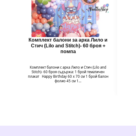
Комплект балони за арка Лило и
Балон
Стич (Lilo and Stitch)- 60 броя +
помпа
Балон
цвет
Комплект балони с арка Лило и Стич (Lilo and
незабр
Stitch)- 60 броя съдържа: 1 брой тематичен
плакат Happy Birthday 60 х 70 см 1 брой балон
фолио 45 см 1…