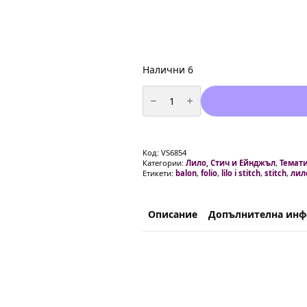
Налични 6
количество
за
Балони
фолио
Стич
(Lilo
&
Код:
VS6854
Stitch)
Категории:
Лило, Стич и Ейнджъл
,
Темати
-
Етикети:
balon
,
folio
,
lilo i stitch
,
stitch
,
лил
5
броя
Описание
Допълнителна ин