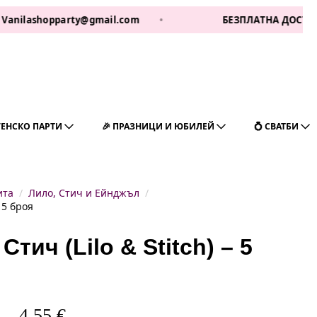
shopparty@gmail.com
•
БЕЗПЛАТНА ДОСТАВКА ЗА 1 
ГЕНСКО ПАРТИ
🎉 ПРАЗНИЦИ И ЮБИЛЕЙ
💍 СВАТБИ
ита
Лило, Стич и Ейнджъл
 5 броя
тич (Lilo & Stitch) – 5
4,55
€