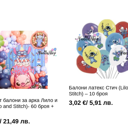
Балони латекс Стич (Lil
Stitch) – 10 броя
т балони за арка Лило и
3,02
€
/ 5,91 лв.
o and Stitch)- 60 броя +
/ 21,49 лв.