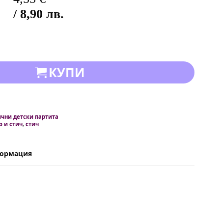
/ 8,90 лв.
КУПИ
чни детски партита
о и стич
,
стич
формация