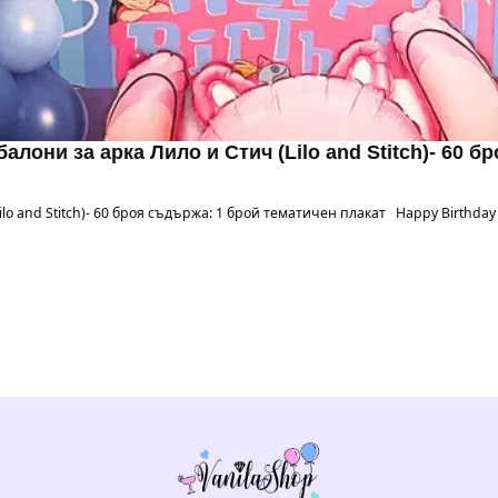
алони за арка Лило и Стич (Lilo and Stitch)- 60 б
lo and Stitch)- 60 броя съдържа: 1 брой тематичен плакат Happy Birthday