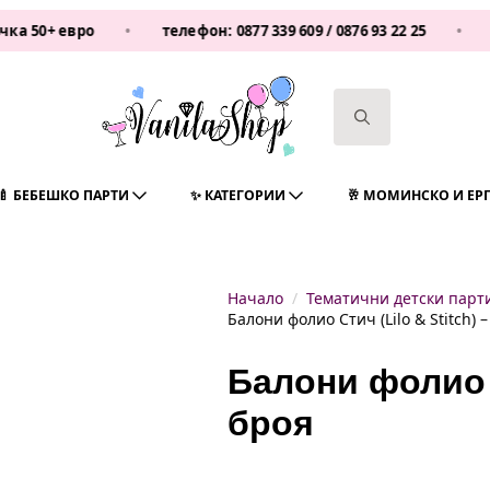
 евро
•
телефон:
0877 339 609
/
0876 93 22 25
•
Vanila
Search
for:
🍼 БЕБЕШКО ПАРТИ
✨ КАТЕГОРИИ
🥂 МОМИНСКО И ЕР
Начало
Тематични детски парт
Балони фолио Стич (Lilo & Stitch) –
Балони фолио С
броя