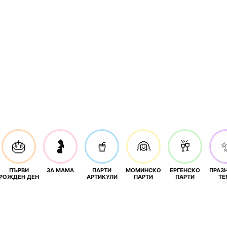
🎂
🤰
🥤
👰
🥂
ПЪРВИ
ЗА МАМА
ПАРТИ
МОМИНСКО
ЕРГЕНСКО
ПРАЗ
И
РОЖДЕН ДЕН
АРТИКУЛИ
ПАРТИ
ПАРТИ
ТЕ