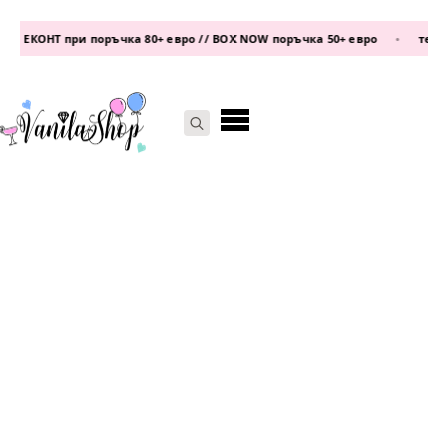
 ЕКОНТ при поръчка 80+ евро // BOX NOW поръчка 50+ евро
•
телефо
Search
for: