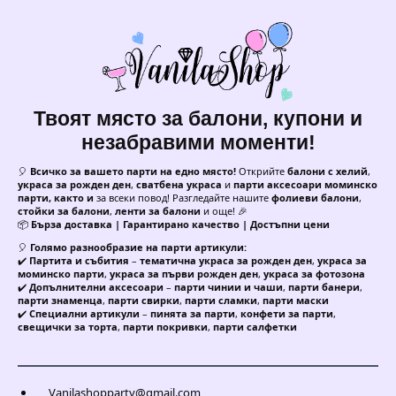
Твоят място за балони, купони и
незабравими моменти!
🎈
Всичко за вашето парти на едно място!
Открийте
балони с хелий
,
украса за рожден ден
,
сватбена украса
и
парти аксесоари моминско
парти, както и
за всеки повод! Разгледайте нашите
фолиеви балони
,
стойки за балони
,
ленти за балони
и още! 🎉
📦
Бърза доставка | Гарантирано качество | Достъпни цени
🎈
Голямо разнообразие на парти артикули:
✔️
Партита и събития
–
тематична украса за рожден ден
,
украса за
моминско парти
,
украса за първи рожден ден
,
украса за фотозона
✔️
Допълнителни аксесоари
–
парти чинии и чаши
,
парти банери
,
парти знаменца
,
парти свирки
,
парти сламки
,
парти маски
✔️
Специални артикули
–
пинята за парти
,
конфети за парти
,
свещички за торта
,
парти покривки
,
парти салфетки
Vanilashopparty@gmail.com