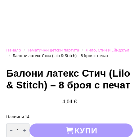
Начало
Тематични детски партита
Лило, Стич и Ейнджъл
Балони латекс Стич (Lilo & Stitch) – 8 броя с печат
Балони латекс Стич (Lilo
& Stitch) – 8 броя с печат
4,04
€
Налични 14
количество
КУПИ
за
Балони
латекс