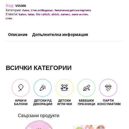
Стич
Код:
(Lilo
VS5300
&
Категории:
,
Лило, Стич и Ейнджъл
Тематични детски партита
Stitch)
Етикети:
,
,
,
,
,
,
balon
latex
lilo i stitch
stitch
латекс
лило и стич
-
стич
8
броя
с
печат
Описание
Допълнителна информация
ВСИЧКИ КАТЕГОРИИ
🎈
🎉
🧸
👶
🎊
АРКИ И
ДЕТСКИ РД
ДЕТСКИ
БЕБЕШКИ
ПАРТИ
П
БАЛОНИ
ДЕКОРАЦИИ
ИГРАЧКИ
ПРАЗНИЦИ
КОНСУМАТИВИ
РОЖД
Свързани продукти