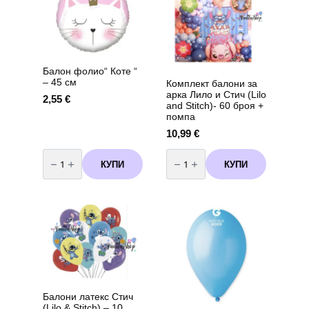
Балон фолио“ Коте “
– 45 см
Комплект балони за
арка Лило и Стич (Lilo
2,55
€
and Stitch)- 60 броя +
помпа
10,99
€
количество
количество
за
за
КУПИ
КУПИ
Балон
Комплект
фолио"
балони
Коте
за
"
арка
-
Лило
45
и
см
Стич
(Lilo
and
Stitch)-
60
броя
+
помпа
Балони латекс Стич
(Lilo & Stitch) – 10