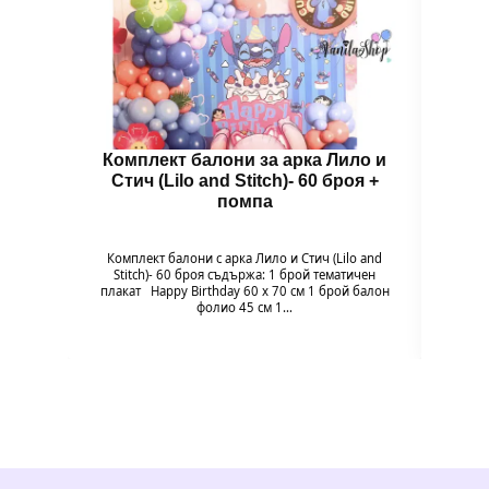
Комплект балони за арка Лило и
Балон
Стич (Lilo and Stitch)- 60 броя +
помпа
Балон
цвет
Комплект балони с арка Лило и Стич (Lilo and
незабр
Stitch)- 60 броя съдържа: 1 брой тематичен
плакат Happy Birthday 60 х 70 см 1 брой балон
фолио 45 см 1…