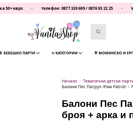
евро
•
телефон:
0877 339 609
/
0876 93 22 25
•
Vanila
Search
for:
🍼 БЕБЕШКО ПАРТИ
✨ КАТЕГОРИИ
🥂 МОМИНСКО И ЕР
Начало
Тематични детски парт
Балони Пес Патрул /Paw Patrol/ – 
Балони Пес Пат
броя + арка и