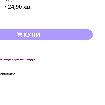
/ 24,90 лв.
КУПИ
ки рожден ден
,
пес патрул
формация