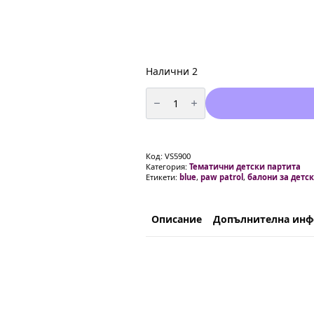
Налични 2
количество
за
Балони
Пес
Патрул
/Paw
Patrol/
Код:
VS5900
-
Категория:
Тематични детски партита
70
Етикети:
blue
,
paw patrol
,
балони за детс
броя
+
арка
и
помпа
Описание
Допълнителна ин