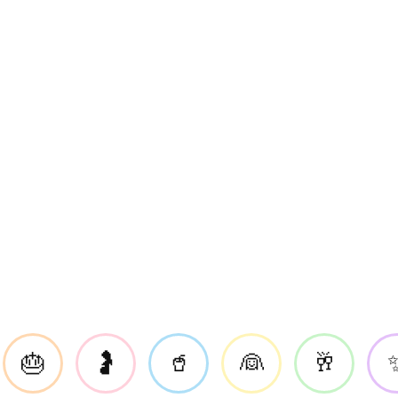
🎂
🤰
🥤
👰
🥂