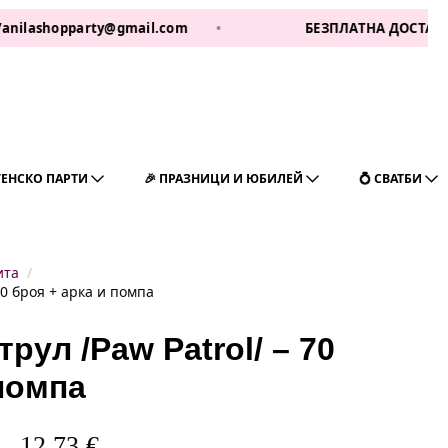
shopparty@gmail.com
•
БЕЗПЛАТНА ДОСТАВКА ЗА 1 Р
ГЕНСКО ПАРТИ
🎉 ПРАЗНИЦИ И ЮБИЛЕЙ
💍 СВАТБИ
ита
70 броя + арка и помпа
рул /Paw Patrol/ – 70
 помпа
12,73
€