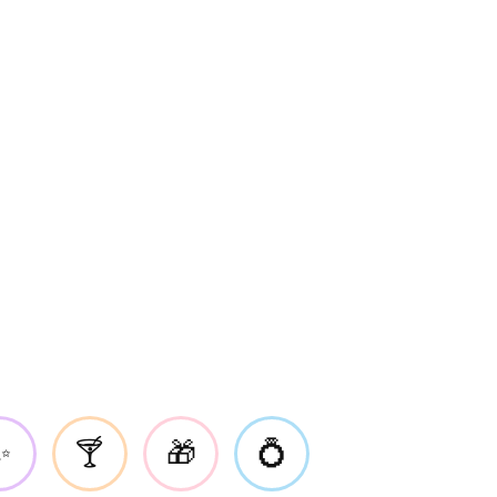
✨
🍸
🎁
💍