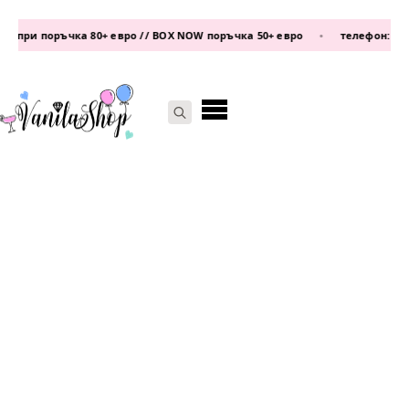
при поръчка 80+ евро // BOX NOW поръчка 50+ евро
•
телефон:
0877 33
Search
for: