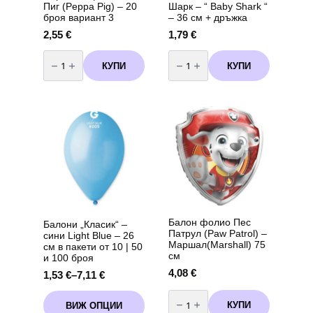
Пиг (Peppa Pig) – 20
Шарк – “ Baby Shark “
броя вариант 3
– 36 см + дръжка
2,55
€
1,79
€
количество
количество
за
за
КУПИ
КУПИ
Парти
Балон
салфетки
Фолио
Пепа
Бейби
Пиг
Шарк
(Peppa
-
Pig)
"
-
Baby
20
Shark
броя
"
вариант
-
3
36
см
+
дръжка
Балон фолио Пес
Балони „Класик“ –
Патрул (Paw Patrol) –
сини Light Blue – 26
Маршал(Marshall) 75
см в пакети от 10 | 50
см
и 100 броя
4,08
€
1,53
€
–
7,11
€
Price
range:
количество
This
за
1,53 €
КУПИ
ВИЖ ОПЦИИ
product
Балон