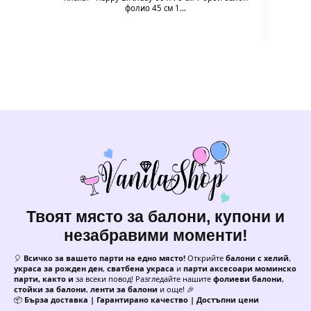
фолио 45 см 1…
Твоят място за балони, купони и
незабравими моменти!
🎈
Всичко за вашето парти на едно място!
Открийте
балони с хелий
,
украса за рожден ден
,
сватбена украса
и
парти аксесоари моминско
парти, както и
за всеки повод! Разгледайте нашите
фолиеви балони
,
стойки за балони
,
ленти за балони
и още! 🎉
📦
Бърза доставка | Гарантирано качество | Достъпни цени