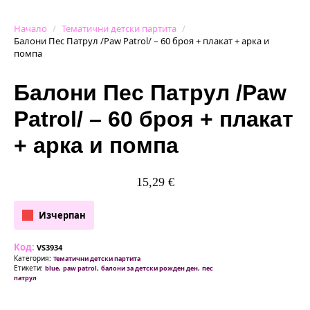
Начало
Тематични детски партита
Балони Пес Патрул /Paw Patrol/ – 60 броя + плакат + арка и
помпа
Балони Пес Патрул /Paw
Patrol/ – 60 броя + плакат
+ арка и помпа
15,29
€
Изчерпан
Код:
VS3934
Категория:
Тематични детски партита
Етикети:
,
,
,
blue
paw patrol
балони за детски рожден ден
пес
патрул