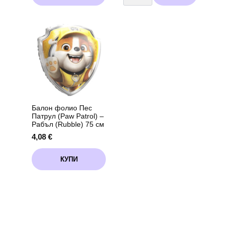
through
фолио
has
Пес
7,11 €
multiple
Патрул
variants.
(Paw
Patrol)
The
-
options
Маршал(Marshall)
may
75
см
be
chosen
on
the
product
page
Балон фолио Пес
Патрул (Paw Patrol) –
Рабъл (Rubble) 75 см
4,08
€
КУПИ