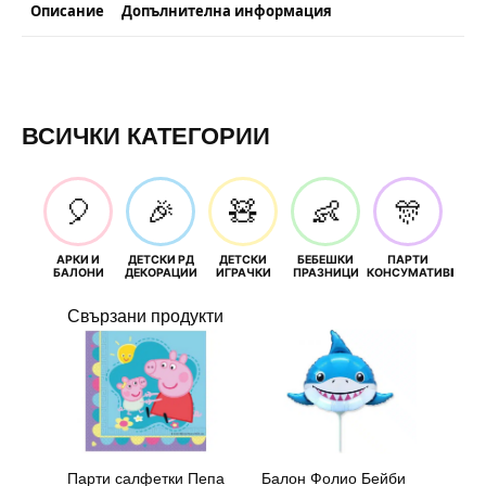
Описание
Допълнителна информация
ВСИЧКИ КАТЕГОРИИ
🎈
🎉
🧸
👶
🎊
АРКИ И
ДЕТСКИ РД
ДЕТСКИ
БЕБЕШКИ
ПАРТИ
П
БАЛОНИ
ДЕКОРАЦИИ
ИГРАЧКИ
ПРАЗНИЦИ
КОНСУМАТИВИ
РОЖД
Свързани продукти
Парти салфетки Пепа
Балон Фолио Бейби