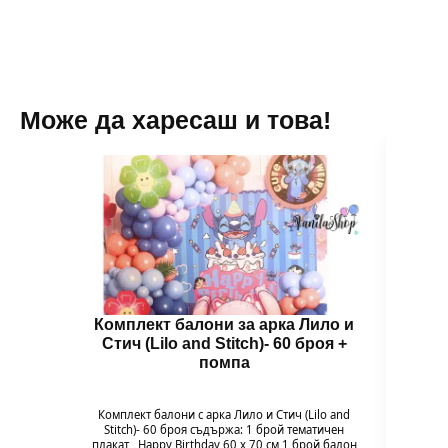
Може да харесаш и това!
Комплект балони за арка Лило и
Балон
Стич (Lilo and Stitch)- 60 броя +
помпа
Балон
цвет
Комплект балони с арка Лило и Стич (Lilo and
незабр
Stitch)- 60 броя съдържа: 1 брой тематичен
плакат Happy Birthday 60 х 70 см 1 брой балон