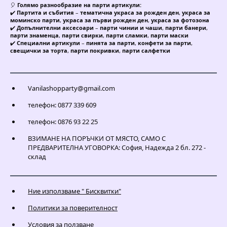
🎈
Голямо разнообразие на парти артикули:
✔️
Партита и събития
–
тематична украса за рожден ден
,
украса за
моминско парти
,
украса за първи рожден ден
,
украса за фотозона
✔️
Допълнителни аксесоари
–
парти чинии и чаши
,
парти банери
,
парти знаменца
,
парти свирки
,
парти сламки
,
парти маски
✔️
Специални артикули
–
пинята за парти
,
конфети за парти
,
свещички за торта
,
парти покривки
,
парти салфетки
Vanilashopparty@gmail.com
телефон: 0877 339 609
телефон: 0876 93 22 25
ВЗИМАНЕ НА ПОРЪЧКИ ОТ МЯСТО, САМО С
ПРЕДВАРИТЕЛНА УГОВОРКА: София, Надежда 2 бл. 272 -
склад
Ние използваме " Бисквитки"
Политики за поверителност
Условия за ползване