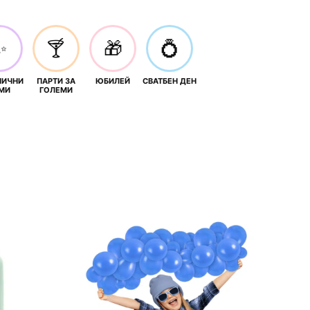
✨
🍸
🎁
💍
НИЧНИ
ПАРТИ ЗА
ЮБИЛЕЙ
СВАТБЕН ДЕН
МИ
ГОЛЕМИ