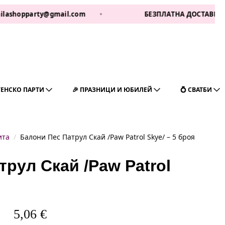
pparty@gmail.com
•
БЕЗПЛАТНА ДОСТАВКА ЗА 1 РАБ 
ГЕНСКО ПАРТИ
🎉 ПРАЗНИЦИ И ЮБИЛЕЙ
💍 СВАТБИ
ита
Балони Пес Патрул Скай /Paw Patrol Skye/ – 5 броя
рул Скай /Paw Patrol
5,06
€