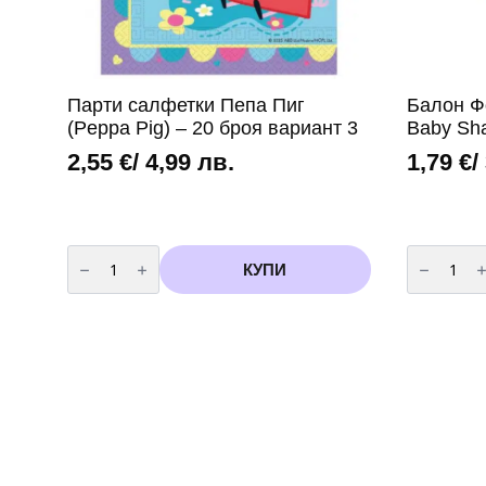
Парти салфетки Пепа Пиг
Балон Ф
(Peppa Pig) – 20 броя вариант 3
Baby Sha
2,55
€
/ 4,99 лв.
1,79
€
/
количество
количест
за
за
КУПИ
Парти
Балон
салфетки
Фолио
Пепа
Бейби
Пиг
Шарк
(Peppa
-
Pig)
"
-
Baby
20
Shark
броя
"
вариант
-
3
36
см
+
дръжка