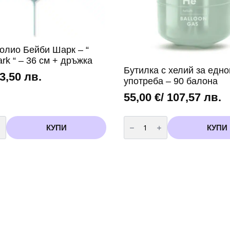
олио Бейби Шарк – “
rk “ – 36 см + дръжка
Бутилка с хелий за едно
 3,50 лв.
употреба – 90 балона
55,00
€
/ 107,57 лв.
во
количество
за
КУПИ
КУПИ
Бутилка
с
хелий
за
еднократна
употреба
-
90
балона