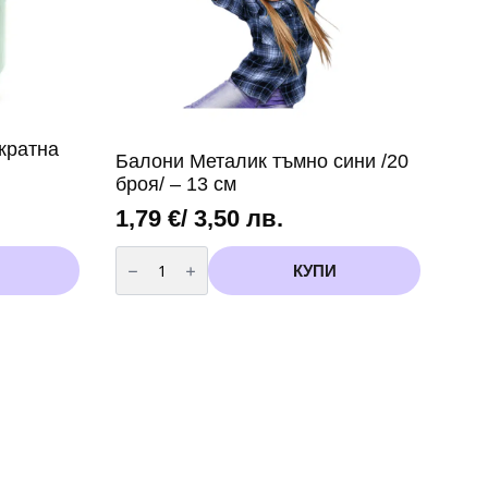
кратна
Балони Металик тъмно сини /20
броя/ – 13 см
1,79
€
/ 3,50 лв.
количество
за
КУПИ
Балони
Металик
тъмно
сини
/20
броя/
-
13
см