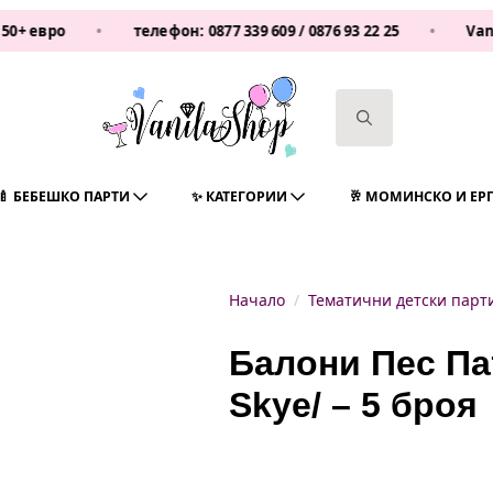
о
•
телефон:
0877 339 609
/
0876 93 22 25
•
Vanilasho
Search
for:
🍼 БЕБЕШКО ПАРТИ
✨ КАТЕГОРИИ
🥂 МОМИНСКО И ЕР
Начало
Тематични детски парт
Балони Пес Пат
Skye/ – 5 броя