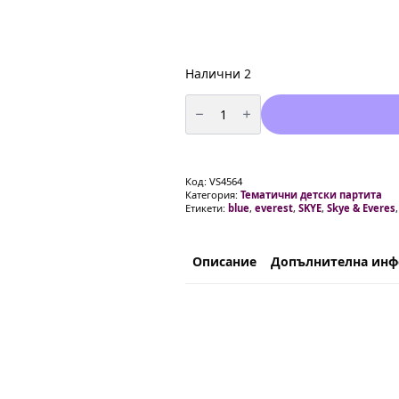
Налични 2
количество
за
Балони
Пес
Патрул
Скай
/Paw
Код:
VS4564
Patrol
Категория:
Тематични детски партита
Skye/
Етикети:
blue
,
everest
,
SKYE
,
Skye & Everes
-
5
броя
Описание
Допълнителна ин