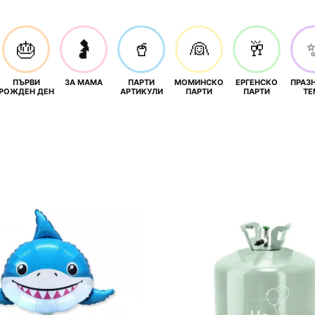
🎂
🤰
🥤
👰
🥂
ПЪРВИ
ЗА МАМА
ПАРТИ
МОМИНСКО
ЕРГЕНСКО
ПРАЗ
И
РОЖДЕН ДЕН
АРТИКУЛИ
ПАРТИ
ПАРТИ
ТЕ