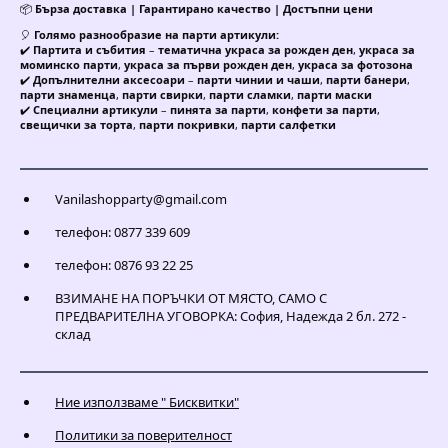
📦
Бърза доставка | Гарантирано качество | Достъпни цени
🎈
Голямо разнообразие на парти артикули:
✔️
Партита и събития
–
тематична украса за рожден ден
,
украса за
моминско парти
,
украса за първи рожден ден
,
украса за фотозона
✔️
Допълнителни аксесоари
–
парти чинии и чаши
,
парти банери
,
парти знаменца
,
парти свирки
,
парти сламки
,
парти маски
✔️
Специални артикули
–
пинята за парти
,
конфети за парти
,
свещички за торта
,
парти покривки
,
парти салфетки
Vanilashopparty@gmail.com
телефон: 0877 339 609
телефон: 0876 93 22 25
ВЗИМАНЕ НА ПОРЪЧКИ ОТ МЯСТО, САМО С
ПРЕДВАРИТЕЛНА УГОВОРКА: София, Надежда 2 бл. 272 -
склад
Ние използваме " Бисквитки"
Политики за поверителност