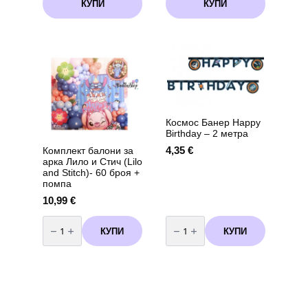
КУПИ
КУПИ
Космос Банер Happy
Birthday – 2 метра
4,35
€
Комплект балони за
арка Лило и Стич (Lilo
and Stitch)- 60 броя +
помпа
10,99
€
количество
количество
за
за
КУПИ
КУПИ
Комплект
Космос
балони
Банер
за
Happy
арка
Birthday
Лило
-
и
2
Стич
метра
(Lilo