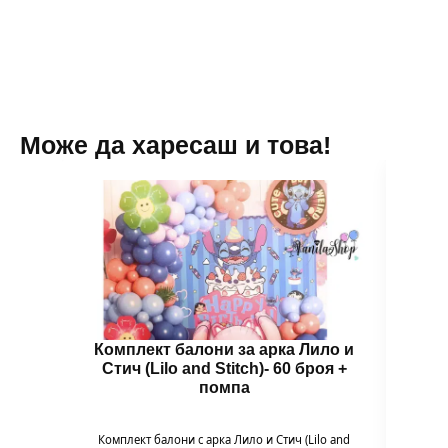
and
Stitch)-
60
броя
+
помпа
Може да харесаш и това!
Комплект балони за арка Лило и
Балон
Стич (Lilo and Stitch)- 60 броя +
помпа
Балон
цвет
Комплект балони с арка Лило и Стич (Lilo and