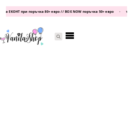
а ЕКОНТ при поръчка 80+ евро // BOX NOW поръчка 50+ евро
•
телеф
Search
for: