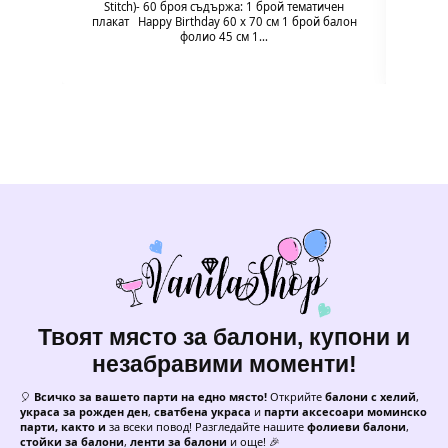
незабр
Stitch)- 60 броя съдържа: 1 брой тематичен
плакат Happy Birthday 60 х 70 см 1 брой балон
фолио 45 см 1…
Твоят място за балони, купони и
незабравими моменти!
🎈
Всичко за вашето парти на едно място!
Открийте
балони с хелий
,
украса за рожден ден
,
сватбена украса
и
парти аксесоари моминско
парти, както и
за всеки повод! Разгледайте нашите
фолиеви балони
,
стойки за балони
,
ленти за балони
и още! 🎉