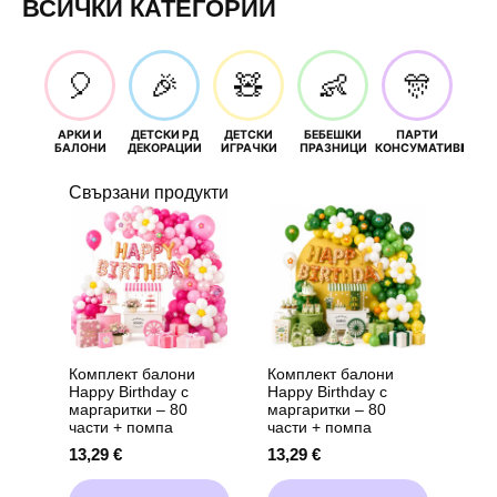
ВСИЧКИ КАТЕГОРИИ
🎈
🎉
🧸
👶
🎊
АРКИ И
ДЕТСКИ РД
ДЕТСКИ
БЕБЕШКИ
ПАРТИ
П
БАЛОНИ
ДЕКОРАЦИИ
ИГРАЧКИ
ПРАЗНИЦИ
КОНСУМАТИВИ
РОЖД
Свързани продукти
Комплект балони
Комплект балони
Happy Birthday с
Happy Birthday с
маргаритки – 80
маргаритки – 80
части + помпа
части + помпа
13,29
€
13,29
€