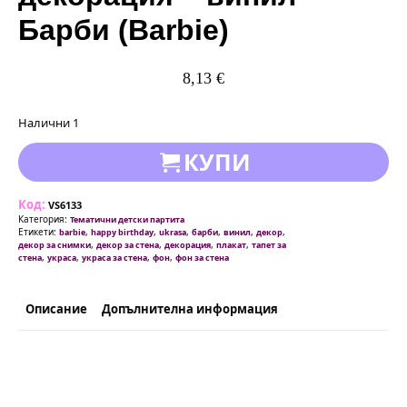
Барби (Barbie)
8,13
€
Налични 1
КУПИ
Код:
VS6133
Категория:
Тематични детски партита
Етикети:
,
,
,
,
,
,
barbie
happy birthday
ukrasa
барби
винил
декор
,
,
,
,
декор за снимки
декор за стена
декорация
плакат
тапет за
,
,
,
,
стена
украса
украса за стена
фон
фон за стена
Описание
Допълнителна информация