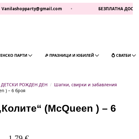
shopparty@gmail.com
•
БЕЗПЛАТНА ДОСТАВКА ЗА 1 
ГЕНСКО ПАРТИ
🎉 ПРАЗНИЦИ И ЮБИЛЕЙ
💍 СВАТБИ
ДЕТСКИ РОЖДЕН ДЕН
Шапки, свирки и забавления
n ) – 6 броя
Колите“ (McQueen ) – 6
1,79
€