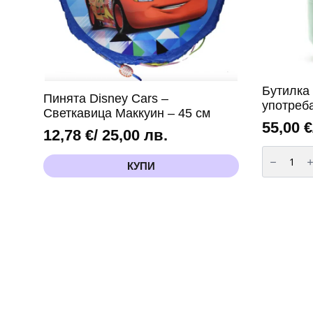
Бутилка 
Пинята Disney Cars –
употреб
Светкавица Маккуин – 45 см
55,00
€
12,78
€
/ 25,00 лв.
количест
за
КУПИ
Бутилка
с
хелий
за
еднократ
употреба
-
90
балона