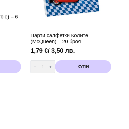
bie) – 6
Парти салфетки Колите
(McQueen) – 20 броя
1,79
€
/ 3,50 лв.
количество
за
КУПИ
Парти
салфетки
Колите
(McQueen)
-
20
броя