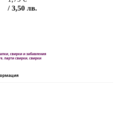
/ 3,50 лв.
апки, свирки и забавления
те
,
парти свирки
,
свирки
формация