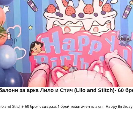
алони за арка Лило и Стич (Lilo and Stitch)- 60 б
lo and Stitch)- 60 броя съдържа: 1 брой тематичен плакат Happy Birthday