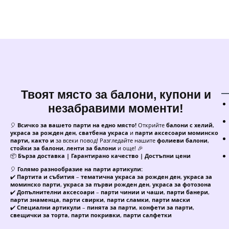
Твоят място за балони, купони и
незабравими моменти!
🎈
Всичко за вашето парти на едно място!
Открийте
балони с хелий
,
украса за рожден ден
,
сватбена украса
и
парти аксесоари моминско
парти, както и
за всеки повод! Разгледайте нашите
фолиеви балони
,
стойки за балони
,
ленти за балони
и още! 🎉
📦
Бърза доставка | Гарантирано качество | Достъпни цени
🎈
Голямо разнообразие на парти артикули:
✔️
Партита и събития
–
тематична украса за рожден ден
,
украса за
моминско парти
,
украса за първи рожден ден
,
украса за фотозона
✔️
Допълнителни аксесоари
–
парти чинии и чаши
,
парти банери
,
парти знаменца
,
парти свирки
,
парти сламки
,
парти маски
✔️
Специални артикули
–
пинята за парти
,
конфети за парти
,
свещички за торта
,
парти покривки
,
парти салфетки