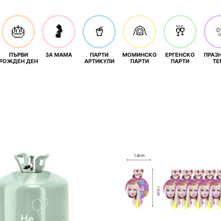
🎂
🤰
🥤
👰
🥂
ПЪРВИ
ЗА МАМА
ПАРТИ
МОМИНСКО
ЕРГЕНСКО
ПРАЗ
И
РОЖДЕН ДЕН
АРТИКУЛИ
ПАРТИ
ПАРТИ
ТЕ