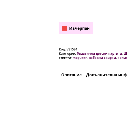
Изчерпан
Код:
VS1584
Категории:
Тематични детски партита
,
Ш
Етикети:
mcqueen
,
забавни свирки
,
коли
Описание
Допълнителна ин