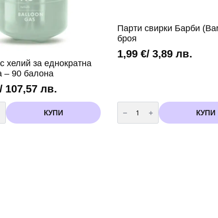
Парти свирки Барби (Bar
броя
1,99
€
/ 3,89 лв.
с хелий за еднократна
а – 90 балона
/ 107,57 лв.
во
количество
за
КУПИ
КУПИ
Парти
свирки
Барби
(Barbie)
на
-
6
броя