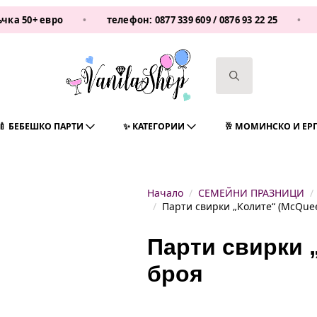
 евро
•
телефон:
0877 339 609
/
0876 93 22 25
•
Vanila
Search
for:
🍼 БЕБЕШКО ПАРТИ
✨ КАТЕГОРИИ
🥂 МОМИНСКО И ЕР
Начало
СЕМЕЙНИ ПРАЗНИЦИ
Парти свирки „Колите“ (McQuee
Парти свирки „
броя