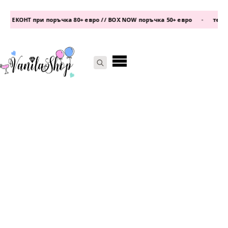
а ЕКОНТ при поръчка 80+ евро // BOX NOW поръчка 50+ евро
•
телефо
Search
for: