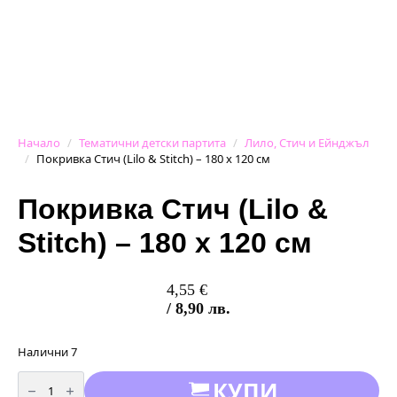
Начало
Тематични детски партита
Лило, Стич и Ейнджъл
Покривка Стич (Lilo & Stitch) – 180 х 120 см
Покривка Стич (Lilo &
Stitch) – 180 х 120 см
4,55
€
/ 8,90 лв.
Налични 7
количество
КУПИ
за