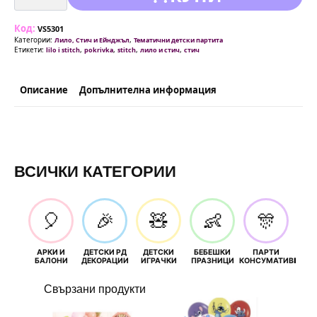
Покривка
Стич
(Lilo
Код:
&
VS5301
Stitch)
Категории:
,
Лило, Стич и Ейнджъл
Тематични детски партита
-
Етикети:
,
,
,
,
lilo i stitch
pokrivka
stitch
лило и стич
стич
180
х
120
см
Описание
Допълнителна информация
ВСИЧКИ КАТЕГОРИИ
🎈
🎉
🧸
👶
🎊
АРКИ И
ДЕТСКИ РД
ДЕТСКИ
БЕБЕШКИ
ПАРТИ
П
БАЛОНИ
ДЕКОРАЦИИ
ИГРАЧКИ
ПРАЗНИЦИ
КОНСУМАТИВИ
РОЖД
Свързани продукти