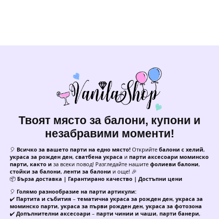
Твоят място за балони, купони и
незабравими моменти!
🎈
Всичко за вашето парти на едно място!
Открийте
балони с хелий
,
украса за рожден ден
,
сватбена украса
и
парти аксесоари моминско
парти, както и
за всеки повод! Разгледайте нашите
фолиеви балони
,
стойки за балони
,
ленти за балони
и още! 🎉
📦
Бърза доставка | Гарантирано качество | Достъпни цени
🎈
Голямо разнообразие на парти артикули:
✔️
Партита и събития
–
тематична украса за рожден ден
,
украса за
моминско парти
,
украса за първи рожден ден
,
украса за фотозона
✔️
Допълнителни аксесоари
–
парти чинии и чаши
,
парти банери
,