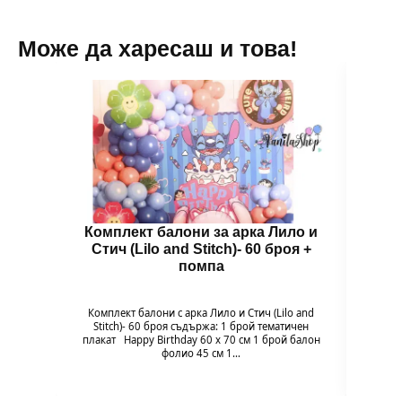
Може да харесаш и това!
Комплект балони за арка Лило и
Балон
Стич (Lilo and Stitch)- 60 броя +
помпа
Балон
цвет
Комплект балони с арка Лило и Стич (Lilo and
незабр
Stitch)- 60 броя съдържа: 1 брой тематичен
плакат Happy Birthday 60 х 70 см 1 брой балон
фолио 45 см 1…