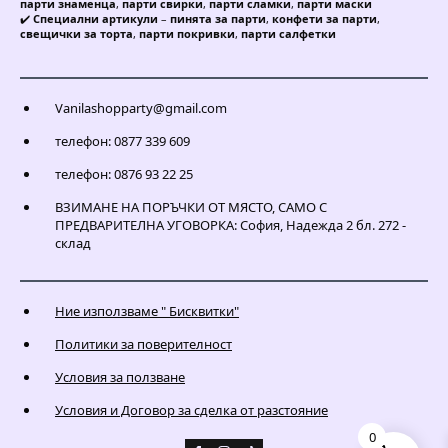
парти знаменца
,
парти свирки
,
парти сламки
,
парти маски
✔️
Специални артикули
–
пинята за парти
,
конфети за парти
,
свещички за торта
,
парти покривки
,
парти салфетки
Vanilashopparty@gmail.com
телефон: 0877 339 609
телефон: 0876 93 22 25
ВЗИМАНЕ НА ПОРЪЧКИ ОТ МЯСТО, САМО С
ПРЕДВАРИТЕЛНА УГОВОРКА: София, Надежда 2 бл. 272 -
склад
Ние използваме " Бисквитки"
Политики за поверителност
Условия за ползване
Условия и Договор за сделка от разстояние
0