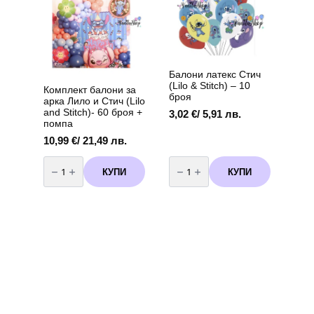
Балони латекс Стич
(Lilo & Stitch) – 10
Комплект балони за
броя
арка Лило и Стич (Lilo
and Stitch)- 60 броя +
3,02
€
/ 5,91 лв.
помпа
10,99
€
/ 21,49 лв.
количество
количество
за
за
КУПИ
КУПИ
Комплект
Балони
балони
латекс
за
Стич
арка
(Lilo
Лило
&
и
Stitch)
Стич
-
(Lilo
10
and
броя
Stitch)-
60
броя
+
помпа