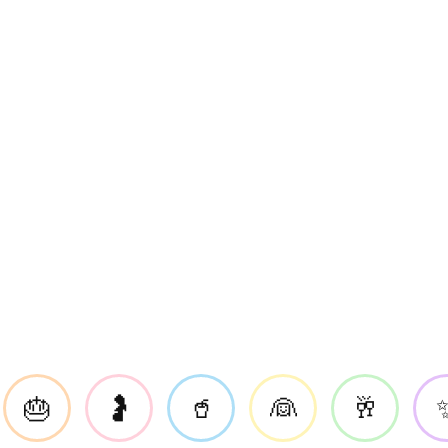
🎂
🤰
🥤
👰
🥂