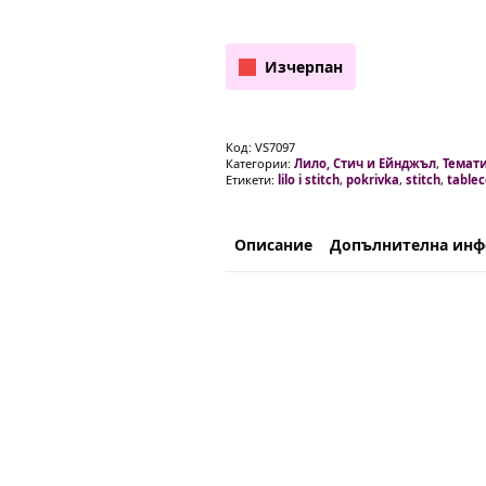
Изчерпан
Код:
VS7097
Категории:
Лило, Стич и Ейнджъл
,
Темати
Етикети:
lilo i stitch
,
pokrivka
,
stitch
,
tablec
Описание
Допълнителна ин