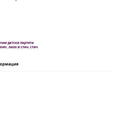
чни детски партита
over
,
лило и стич
,
стич
формация