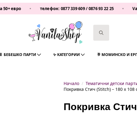
вро
•
телефон:
0877 339 609
/
0876 93 22 25
•
Vanilas
Search
for:
🍼 БЕБЕШКО ПАРТИ
✨ КАТЕГОРИИ
🥂 МОМИНСКО И ЕР
Начало
Тематични детски парт
Покривка Стич (Stitch) – 180 х 108 
Покривка Стич (