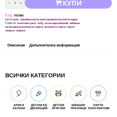
КУПИ
за
Забавни
парти
свирки
Код:
-
VS5366
2
Категория:
ЗАБАВНИ АКСЕСОАРИ МОМИНСКО ПАРТИ ИДЕИ
броя
Етикети:
,
,
,
mominsko parti
willy
аксесоари юбилей
забавни
-
,
,
аксесоари за моминско парти
моминско парти
парти
Willy
,
свирки
свирки
Описание
Допълнителна информация
ВСИЧКИ КАТЕГОРИИ
🎈
🎉
🧸
👶
🎊
АРКИ И
ДЕТСКИ РД
ДЕТСКИ
БЕБЕШКИ
ПАРТИ
П
БАЛОНИ
ДЕКОРАЦИИ
ИГРАЧКИ
ПРАЗНИЦИ
КОНСУМАТИВИ
РОЖД