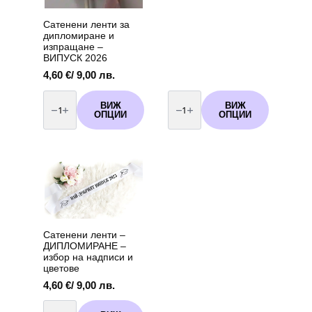
Сатенени ленти за
дипломиране и
изпращане –
ВИПУСК 2026
4,60
€
/ 9,00 лв.
количество
количество
за
за
ВИЖ
ВИЖ
Сатенени
Сатенени
ОПЦИИ
ОПЦИИ
ленти
ленти
за
за
дипломиране
дипломиране
и
-
изпращане
ПИОНЕРЧЕТА
-
випуск
ВИПУСК
2025
2026
Сатенени ленти –
ДИПЛОМИРАНЕ –
избор на надписи и
цветове
4,60
€
/ 9,00 лв.
количество