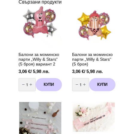
Свързани продукти
Балони за моминско
Балони за моминско
парти „Willy & Stars“
парти „Willy & Stars“
(5 броя) вариант 2
(5 броя)
3,06
€
/ 5,98 лв.
3,06
€
/ 5,98 лв.
количество
количество
за
за
КУПИ
КУПИ
Балони
Балони
за
за
моминско
моминско
парти
парти
„Willy
„Willy
&
&
Stars“
Stars“
(5
(5
броя)
броя)
вариант
2