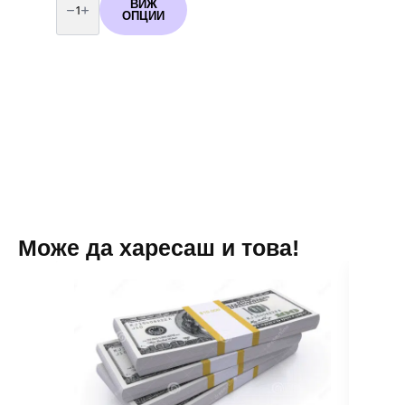
за
ВИЖ
Сатенени
ОПЦИИ
ленти
-
ДИПЛОМИРАНЕ
-
избор
на
надписи
и
цветове
Може да харесаш и това!