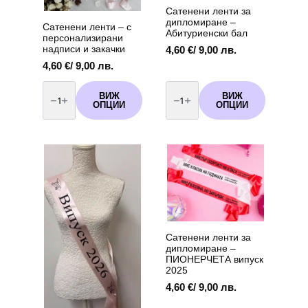
Сатенени ленти за
дипломиране –
Сатенени ленти – с
Абитуриенски бал
персонализирани
надписи и закачки
4,60
€
/ 9,00 лв.
4,60
€
/ 9,00 лв.
количество
количество
за
за
ВИЖ
ВИЖ
Сатенени
Сатенени
ОПЦИИ
ОПЦИИ
ленти
ленти
-
за
с
дипломиране
персонализирани
-
надписи
Абитуриенски
и
бал
закачки
Сатенени ленти за
дипломиране –
ПИОНЕРЧЕТА випуск
2025
4,60
€
/ 9,00 лв.