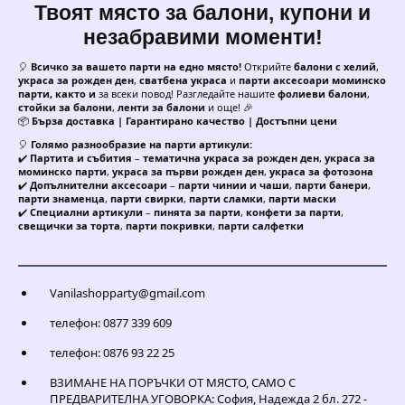
Твоят място за балони, купони и
незабравими моменти!
🎈
Всичко за вашето парти на едно място!
Открийте
балони с хелий
,
украса за рожден ден
,
сватбена украса
и
парти аксесоари моминско
парти, както и
за всеки повод! Разгледайте нашите
фолиеви балони
,
стойки за балони
,
ленти за балони
и още! 🎉
📦
Бърза доставка | Гарантирано качество | Достъпни цени
🎈
Голямо разнообразие на парти артикули:
✔️
Партита и събития
–
тематична украса за рожден ден
,
украса за
моминско парти
,
украса за първи рожден ден
,
украса за фотозона
✔️
Допълнителни аксесоари
–
парти чинии и чаши
,
парти банери
,
парти знаменца
,
парти свирки
,
парти сламки
,
парти маски
✔️
Специални артикули
–
пинята за парти
,
конфети за парти
,
свещички за торта
,
парти покривки
,
парти салфетки
Vanilashopparty@gmail.com
телефон: 0877 339 609
телефон: 0876 93 22 25
ВЗИМАНЕ НА ПОРЪЧКИ ОТ МЯСТО, САМО С
ПРЕДВАРИТЕЛНА УГОВОРКА: София, Надежда 2 бл. 272 -