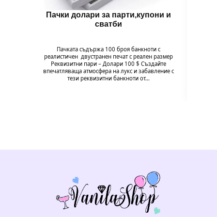
Пачки долари за парти,купони и
сватби
Пачката съдържа 100 броя банкноти с
Пачкат
реалистичен двустранен печат с реален размер
реали
Реквизитни пари – Долари 100 $ Създайте
Реквиз
впечатляваща атмосфера на лукс и забавление с
забав
тези реквизитни банкноти от…