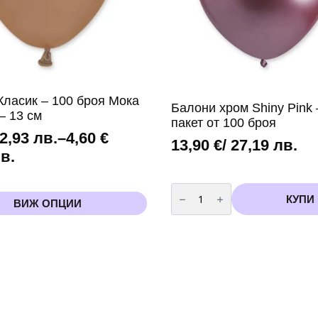
Класик – 100 броя Мока
Балони хром Shiny Pink 
– 13 см
пакет от 100 броя
 2,93 лв.
–
4,60
€
13,90
€
/ 27,19 лв.
лв.
количество
за
КУПИ
ВИЖ ОПЦИИ
Балони
хром
.
Shiny
Pink
h
-
13
см
пакет
от
100
.
броя