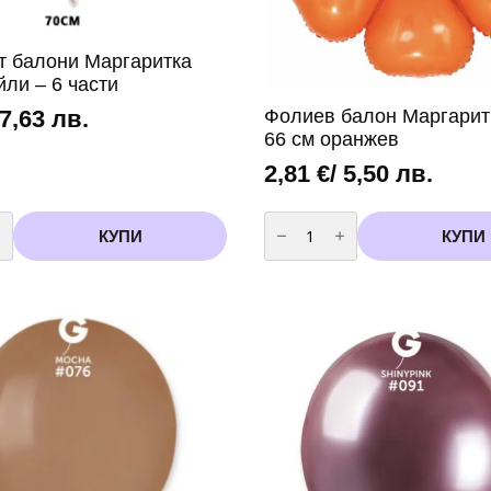
т балони Маргаритка
ли – 6 части
Фолиев балон Маргаритк
 7,63 лв.
66 см оранжев
2,81
€
/ 5,50 лв.
во
количество
за
КУПИ
КУПИ
Фолиев
балон
ка
Маргаритка
-
77
х
66
см
оранжев