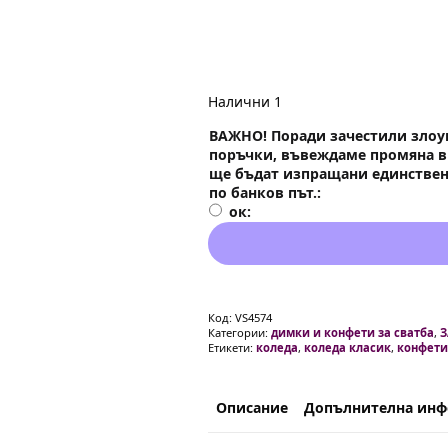
Налични 1
ВАЖНО! Поради зачестили злоу
поръчки, въвеждаме промяна в 
ще бъдат изпращани единствен
по банков път.
ок
Код:
VS4574
Категории:
димки и конфети за сватба
,
З
Етикети:
коледа
,
коледа класик
,
конфети
Описание
Допълнителна ин