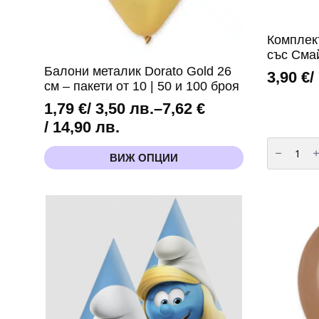
Комплек
със Смай
Балони металик Dorato Gold 26
3,90
€
/
см – пакети от 10 | 50 и 100 броя
1,79
€
/ 3,50 лв.
–
7,62
€
Price
/ 14,90 лв.
количест
range:
за
This
ВИЖ ОПЦИИ
1,79 €
Комплект
product
балони
has
/
Маргарит
със
multiple
3,50 лв.
Смайли
variants.
–
through
The
6
части
options
7,62 €
may
/
be
14,90 лв.
chosen
on
the
product