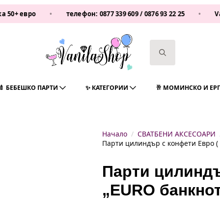
ро
•
телефон:
0877 339 609
/
0876 93 22 25
•
Vanilasho
Search
for:
🍼 БЕБЕШКО ПАРТИ
✨ КАТЕГОРИИ
🥂 МОМИНСКО И ЕР
Начало
СВАТБЕНИ АКСЕСОАРИ
Парти цилиндър с конфети Евро (
Парти цилиндъ
„EURO банкнот