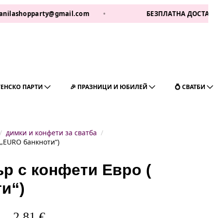
pparty@gmail.com
•
БЕЗПЛАТНА ДОСТАВКА ЗА 1 РАБ
ГЕНСКО ПАРТИ
🎉 ПРАЗНИЦИ И ЮБИЛЕЙ
💍 СВАТБИ
димки и конфети за сватба
 „EURO банкноти“)
р с конфети Евро (
и“)
2,81
€