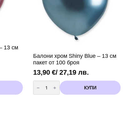
– 13 см
Балони хром Shiny Blue – 13 см
пакет от 100 броя
13,90
€
/ 27,19 лв.
количество
за
КУПИ
Балони
хром
Shiny
Blue
-
13
см
пакет
от
100
броя