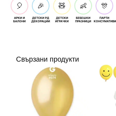
🎈
🎉
🧸
👶
🎊
АРКИ И
ДЕТСКИ РД
ДЕТСКИ
БЕБЕШКИ
ПАРТИ
БАЛОНИ
ДЕКОРАЦИИ
ИГРАЧКИ
ПРАЗНИЦИ
КОНСУМАТИВ
Свързани продукти