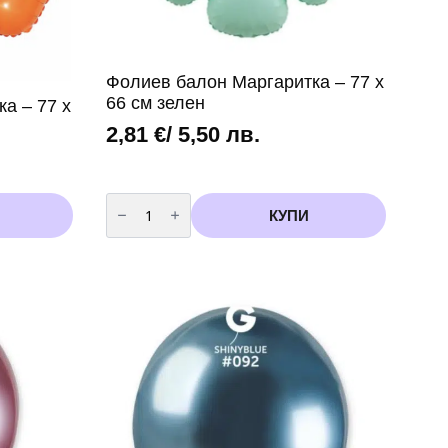
Фолиев балон Маргаритка – 77 х
66 см зелен
а – 77 х
2,81
€
/ 5,50 лв.
количество
за
КУПИ
Фолиев
балон
Маргаритка
-
77
х
66
см
зелен