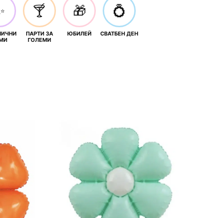
✨
🍸
🎁
💍
НИЧНИ
ПАРТИ ЗА
ЮБИЛЕЙ
СВАТБЕН ДЕН
МИ
ГОЛЕМИ