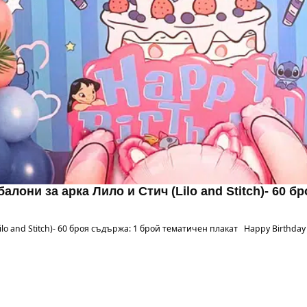
алони за арка Лило и Стич (Lilo and Stitch)- 60 б
lo and Stitch)- 60 броя съдържа: 1 брой тематичен плакат Happy Birthday