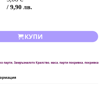
/ 9,90 лв.
КУПИ
ко парти
,
Замръзналото Кралство
,
маса
,
парти покривка
,
покривка
формация