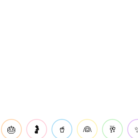
🎂
🤰
🥤
👰
🥂