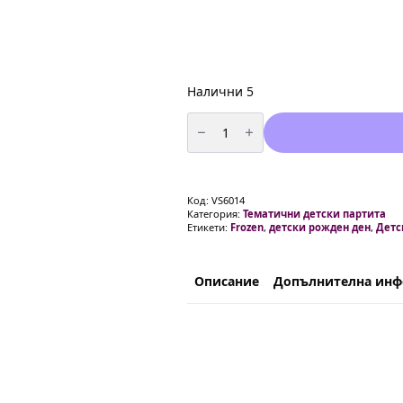
Налични 5
количество
за
Замръзналото
Кралство
(Frozen
)
покривка
Код:
VS6014
120
Категория:
Тематични детски партита
х
Етикети:
Frozen
,
детски рожден ден
,
Детс
180
см
Описание
Допълнителна ин