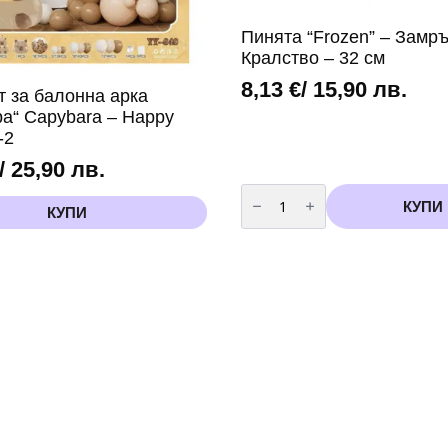
Пинята “Frozen” – Замр
Кралство – 32 см
8,13
€
/ 15,90 лв.
т за балонна арка
ра“ Capybara – Happy
-2
/ 25,90 лв.
количество
за
КУПИ
КУПИ
Пинята
“Frozen”
–
Замръзналото
Кралство
-
32
см