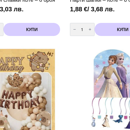
 3,03 лв.
1,88
€
/ 3,68 лв.
во
количество
за
КУПИ
КУПИ
Парти
шапки
-
Коте
-
6
броя