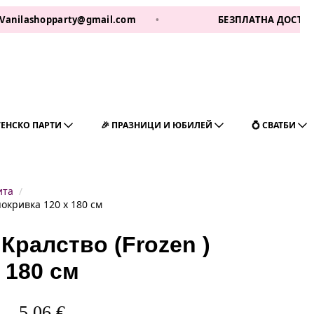
opparty@gmail.com
•
БЕЗПЛАТНА ДОСТАВКА ЗА 1 РА
ГЕНСКО ПАРТИ
🎉 ПРАЗНИЦИ И ЮБИЛЕЙ
💍 СВАТБИ
ита
покривка 120 х 180 см
Кралство (Frozen )
 180 см
5,06
€