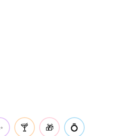
✨
🍸
🎁
💍