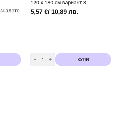
120 х 180 см вариант 3
ъзналото
5,57
€
/ 10,89 лв.
количество
за
КУПИ
Парти
покривка
Соник
(Sonic)
-
120
х
180
см
вариант
3