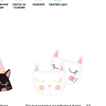
НИЧНИ
ПАРТИ ЗА
ЮБИЛЕЙ
СВАТБЕН ДЕН
МИ
ГОЛЕМИ
броя
Двупластови салфетки Коте – 33