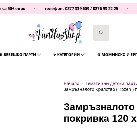
вро
•
телефон:
0877 339 609
/
0876 93 22 25
•
Vanilash
Search
for:
🍼 БЕБЕШКО ПАРТИ
✨ КАТЕГОРИИ
🥂 МОМИНСКО И ЕР
Начало
Тематични детски парт
Замръзналото Кралство (Frozen ) 
Замръзналото 
покривка 120 х