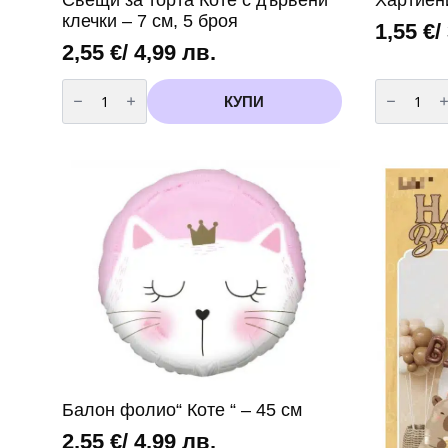
клечки – 7 см, 5 броя
1,55
€
/
2,55
€
/ 4,99 лв.
количество
количест
за
за
КУПИ
Свещи
Хартиени
за
сламки
торта
Коте
Коте
–
с
6
дървени
броя
клечки
–
7
см,
5
броя
Балон фолио“ Коте “ – 45 см
2,55
€
/ 4,99 лв.