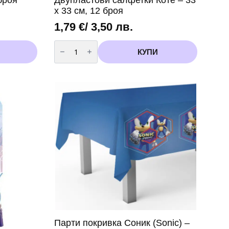
х 33 см, 12 броя
1,79
€
/ 3,50 лв.
количество
за
КУПИ
Двупластови
салфетки
Коте
–
33
х
33
см,
12
броя
Парти покривка Соник (Sonic) –