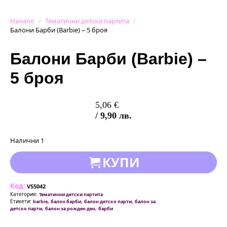
Начало
Тематични детски партита
Балони Барби (Barbie) – 5 броя
Балони Барби (Barbie) –
5 броя
5,06
€
/ 9,90 лв.
Налични 1
КУПИ
Код:
VS5042
Категория:
Тематични детски партита
Етикети:
,
,
,
barbie
балон барби
балон детско парти
балон за
,
,
детско парти
балон за рожден ден
барби