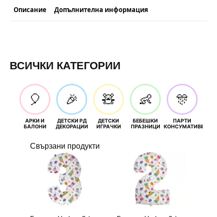
Описание
Допълнителна информация
ВСИЧКИ КАТЕГОРИИ
🎈
🎉
🧸
👶
🎊
АРКИ И
ДЕТСКИ РД
ДЕТСКИ
БЕБЕШКИ
ПАРТИ
П
БАЛОНИ
ДЕКОРАЦИИ
ИГРАЧКИ
ПРАЗНИЦИ
КОНСУМАТИВИ
РОЖД
Свързани продукти