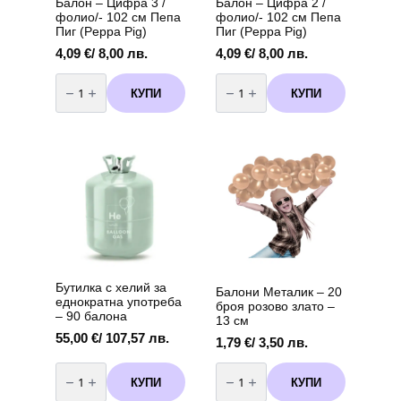
Балон – Цифра 3 /
Балон – Цифра 2 /
фолио/- 102 см Пепа
фолио/- 102 см Пепа
Пиг (Peppa Pig)
Пиг (Peppa Pig)
4,09
€
/ 8,00 лв.
4,09
€
/ 8,00 лв.
количество
количество
за
за
КУПИ
КУПИ
Балон
Балон
-
-
Цифра
Цифра
3
2
/
/
фолио/-
фолио/-
102
102
см
см
Пепа
Пепа
Пиг
Пиг
(Peppa
(Peppa
Pig)
Pig)
Бутилка с хелий за
Балони Металик – 20
еднократна употреба
броя розово злато –
– 90 балона
13 см
55,00
€
/ 107,57 лв.
1,79
€
/ 3,50 лв.
количество
количество
за
за
КУПИ
КУПИ
Бутилка
Балони