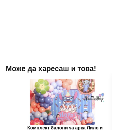
с
Металик
хелий
-
за
20
еднократна
броя
употреба
розово
-
злато
90
-
балона
13
см
Може да харесаш и това!
Комплект балони за арка Лило и
Балон