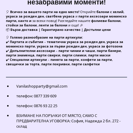
незабравими моменти!
🎈
Всичко за вашето парти на едно място!
Открийте
балони с хелий
,
украса за рожден ден
,
сватбена украса
и
парти аксесоари моминско
парти, както и
за всеки повод! Разгледайте нашите
фолиеви балони
,
стойки за балони
,
ленти за балони
и още! 🎉
📦
Бърза доставка | Гарантирано качество | Достъпни цени
🎈
Голямо разнообразие на парти артикули:
✔️
Партита и събития
–
тематична украса за рожден ден
,
украса за
моминско парти
,
украса за първи рожден ден
,
украса за фотозона
✔️
Допълнителни аксесоари
–
парти чинии и чаши
,
парти банери
,
парти знаменца
,
парти свирки
,
парти сламки
,
парти маски
✔️
Специални артикули
–
пинята за парти
,
конфети за парти
,
свещички за торта
,
парти покривки
,
парти салфетки
Vanilashopparty@gmail.com
телефон: 0877 339 609
телефон: 0876 93 22 25
ВЗИМАНЕ НА ПОРЪЧКИ ОТ МЯСТО, САМО С
ПРЕДВАРИТЕЛНА УГОВОРКА: София, Надежда 2 бл. 272 -
склад