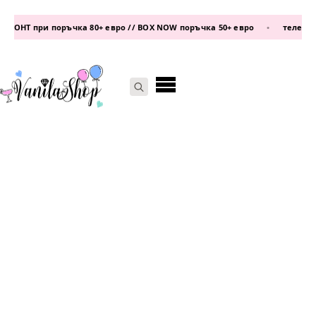
ОНТ при поръчка 80+ евро // BOX NOW поръчка 50+ евро
•
телефон:
0
Search
for: