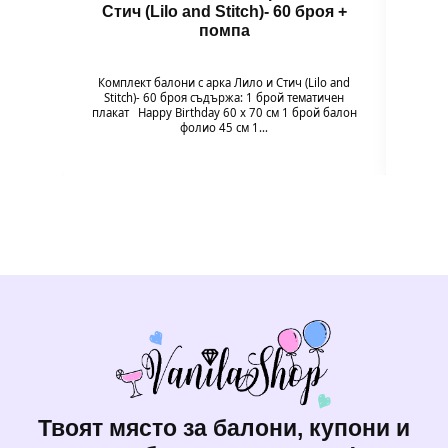
Стич (Lilo and Stitch)- 60 броя +
помпа
Балон
цвет
Комплект балони с арка Лило и Стич (Lilo and
незабр
Stitch)- 60 броя съдържа: 1 брой тематичен
плакат Happy Birthday 60 х 70 см 1 брой балон
фолио 45 см 1…
Твоят място за балони, купони и