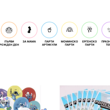
🎂
🤰
🥤
👰
🥂
ПЪРВИ
ЗА МАМА
ПАРТИ
МОМИНСКО
ЕРГЕНСКО
ПРАЗ
И
РОЖДЕН ДЕН
АРТИКУЛИ
ПАРТИ
ПАРТИ
ТЕ