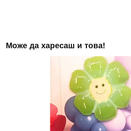
(Lilo
10
and
броя
Stitch)-
60
броя
+
помпа
Може да харесаш и това!