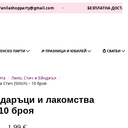
opparty@gmail.com
•
БЕЗПЛАТНА ДОСТАВКА ЗА 1 РАБ
ГЕНСКО ПАРТИ
🎉 ПРАЗНИЦИ И ЮБИЛЕЙ
💍 СВАТБИ
ита
Лило, Стич и Ейнджъл
Стич (Stitch) – 10 броя
одаръци и лакомства
 10 броя
1,99
€