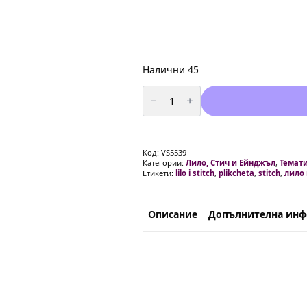
Налични 45
количество
за
Пликчета
за
подаръци
и
лакомства
Код:
VS5539
Стич
Категории:
Лило, Стич и Ейнджъл
,
Темати
(Stitch)
Етикети:
lilo i stitch
,
plikcheta
,
stitch
,
лило 
-
10
броя
Описание
Допълнителна ин