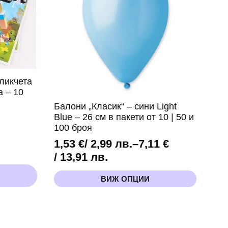
ликчета
а – 10
Балони „Класик“ – сини Light
Blue – 26 см в пакети от 10 | 50 и
100 броя
1,53
€
/ 2,99 лв.
–
7,11
€
Price
/ 13,91 лв.
range:
This
ВИЖ ОПЦИИ
1,53 €
product
has
/
multiple
2,99 лв.
variants.
through
The