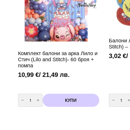
Балони л
Stitch) –
Комплект балони за арка Лило и
3,02
€
/
Стич (Lilo and Stitch)- 60 броя +
помпа
10,99
€
/ 21,49 лв.
количество
количест
за
за
КУПИ
Комплект
Балони
балони
латекс
за
Стич
арка
(Lilo
Лило
&
и
Stitch)
Стич
-