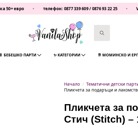
ро
•
телефон:
0877 339 609
/
0876 93 22 25
•
Vanilash
Search
for:
🍼 БЕБЕШКО ПАРТИ
✨ КАТЕГОРИИ
🥂 МОМИНСКО И ЕР
Начало
Тематични детски парт
Пликчета за подаръци и лакомства 
Пликчета за п
Стич (Stitch) –