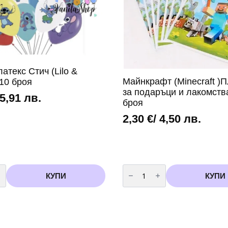
атекс Стич (Lilo &
Майнкрафт (Minecraft )П
 10 броя
за подаръци и лакомств
 5,91 лв.
броя
2,30
€
/ 4,50 лв.
во
количество
за
КУПИ
КУПИ
Майнкрафт
(Minecraft
)Пликчета
за
подаръци
и
лакомства