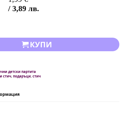
/ 3,89 лв.
КУПИ
чни детски партита
и стич
,
подаръци
,
стич
формация