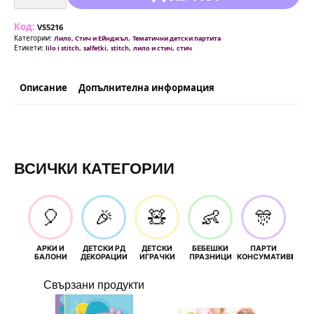
Салфетки
Стич
(Lilo
Код:
&
VS5216
Stitch)
Категории:
,
Лило, Стич и Ейнджъл
Тематични детски партита
-
Етикети:
,
,
,
,
lilo i stitch
salfetki
stitch
лило и стич
стич
20
броя
Описание
Допълнителна информация
ВСИЧКИ КАТЕГОРИИ
🎈
🎉
🧸
👶
🎊
АРКИ И
ДЕТСКИ РД
ДЕТСКИ
БЕБЕШКИ
ПАРТИ
П
БАЛОНИ
ДЕКОРАЦИИ
ИГРАЧКИ
ПРАЗНИЦИ
КОНСУМАТИВИ
РОЖД
Свързани продукти