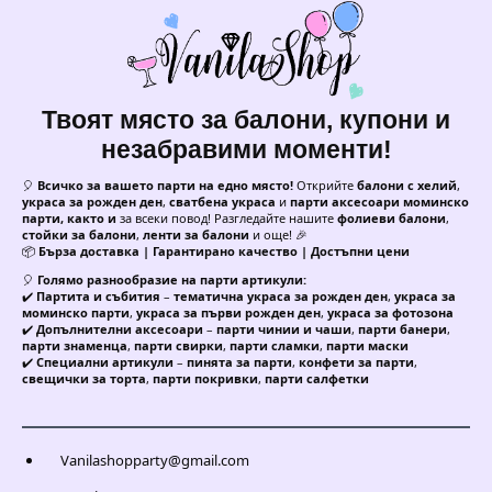
Твоят място за балони, купони и
незабравими моменти!
🎈
Всичко за вашето парти на едно място!
Открийте
балони с хелий
,
украса за рожден ден
,
сватбена украса
и
парти аксесоари моминско
парти, както и
за всеки повод! Разгледайте нашите
фолиеви балони
,
стойки за балони
,
ленти за балони
и още! 🎉
📦
Бърза доставка | Гарантирано качество | Достъпни цени
🎈
Голямо разнообразие на парти артикули:
✔️
Партита и събития
–
тематична украса за рожден ден
,
украса за
моминско парти
,
украса за първи рожден ден
,
украса за фотозона
✔️
Допълнителни аксесоари
–
парти чинии и чаши
,
парти банери
,
парти знаменца
,
парти свирки
,
парти сламки
,
парти маски
✔️
Специални артикули
–
пинята за парти
,
конфети за парти
,
свещички за торта
,
парти покривки
,
парти салфетки
Vanilashopparty@gmail.com