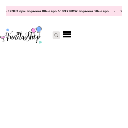
а ЕКОНТ при поръчка 80+ евро // BOX NOW поръчка 50+ евро
•
телефо
Search
for: