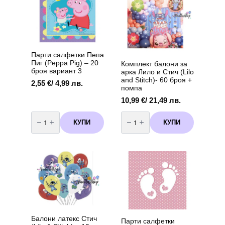
Парти салфетки Пепа
Пиг (Peppa Pig) – 20
Комплект балони за
броя вариант 3
арка Лило и Стич (Lilo
and Stitch)- 60 броя +
2,55
€
/ 4,99 лв.
помпа
10,99
€
/ 21,49 лв.
количество
количество
за
за
КУПИ
КУПИ
Парти
Комплект
салфетки
балони
Пепа
за
Пиг
арка
(Peppa
Лило
Pig)
и
-
Стич
20
(Lilo
броя
and
вариант
Stitch)-
3
60
броя
+
помпа
Балони латекс Стич
Парти салфетки