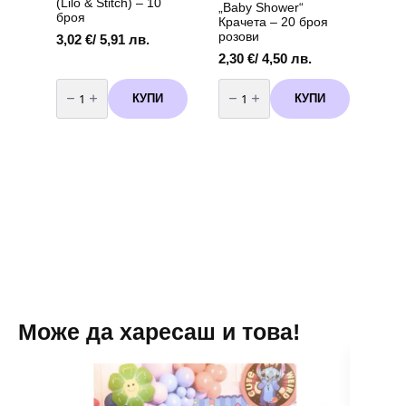
(Lilo & Stitch) – 10
„Baby Shower“
броя
Крачета – 20 броя
розови
3,02
€
/ 5,91 лв.
2,30
€
/ 4,50 лв.
количество
количество
за
за
КУПИ
КУПИ
Балони
Парти
латекс
салфетки
Стич
"Baby
(Lilo
Shower"
&
Крачета
Stitch)
-
-
20
10
броя
броя
розови
Може да харесаш и това!