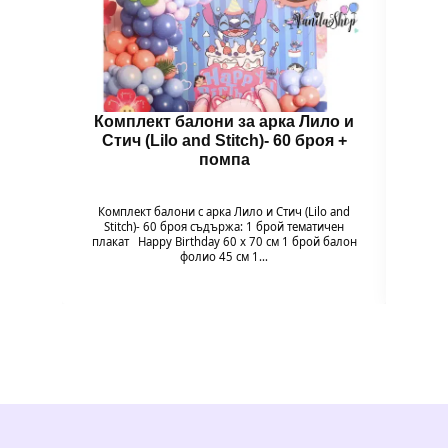
Комплект балони за арка Лило и
Балон
Стич (Lilo and Stitch)- 60 броя +
помпа
Балон
цвет
Комплект балони с арка Лило и Стич (Lilo and
незабр
Stitch)- 60 броя съдържа: 1 брой тематичен
плакат Happy Birthday 60 х 70 см 1 брой балон
фолио 45 см 1…