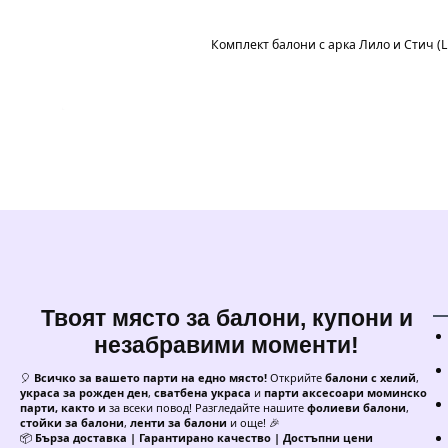
Комплект балони с арка Лило и Стич (Li
Твоят място за балони, купони и
незабравими моменти!
🎈
Всичко за вашето парти на едно място!
Открийте
балони с хелий
,
украса за рожден ден
,
сватбена украса
и
парти аксесоари моминско
парти, както и
за всеки повод! Разгледайте нашите
фолиеви балони
,
стойки за балони
,
ленти за балони
и още! 🎉
📦
Бърза доставка | Гарантирано качество | Достъпни цени