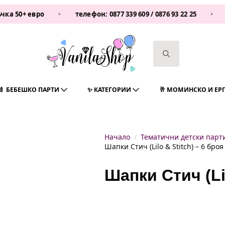
 евро
•
телефон:
0877 339 609
/
0876 93 22 25
•
Vanila
Search
for:
🍼 БЕБЕШКО ПАРТИ
✨ КАТЕГОРИИ
🥂 МОМИНСКО И ЕР
Начало
Тематични детски парт
Шапки Стич (Lilo & Stitch) – 6 броя
Шапки Стич (Lil