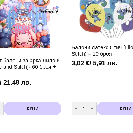
Балони латекс Стич (Lil
Stitch) – 10 броя
т балони за арка Лило и
3,02
€
/ 5,91 лв.
o and Stitch)- 60 броя +
/ 21,49 лв.
во
количество
за
КУПИ
КУПИ
Балони
латекс
Стич
(Lilo
&
Stitch)