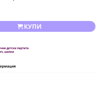
КУПИ
чни детски партита
ич
,
шапки
формация