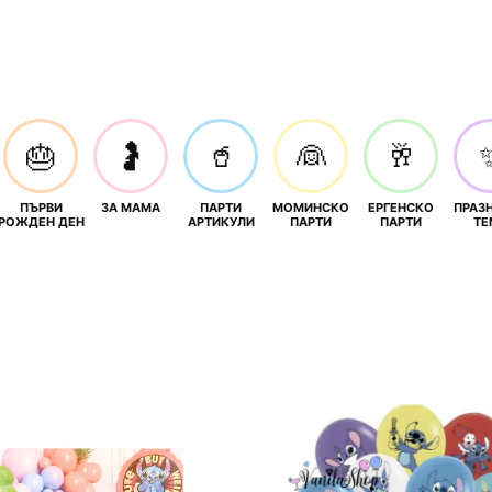
🎂
🤰
🥤
👰
🥂
ПЪРВИ
ЗА МАМА
ПАРТИ
МОМИНСКО
ЕРГЕНСКО
ПРАЗ
И
РОЖДЕН ДЕН
АРТИКУЛИ
ПАРТИ
ПАРТИ
ТЕ