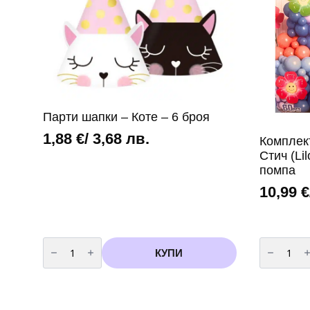
Парти шапки – Коте – 6 броя
1,88
€
/ 3,68 лв.
Комплек
Стич (Lil
помпа
10,99
€
количество
количест
за
за
КУПИ
Парти
Комплект
шапки
балони
-
за
Коте
арка
-
Лило
6
и