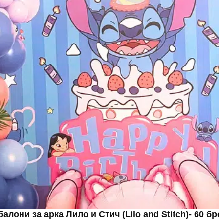
алони за арка Лило и Стич (Lilo and Stitch)- 60 б