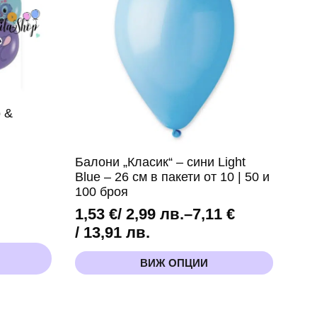
o &
Балони „Класик“ – сини Light
Blue – 26 см в пакети от 10 | 50 и
100 броя
1,53
€
/ 2,99 лв.
–
7,11
€
Price
/ 13,91 лв.
range:
This
ВИЖ ОПЦИИ
1,53 €
product
has
/
multiple
2,99 лв.
variants.