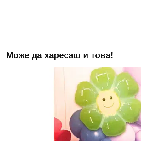
броя
Стич
(Lilo
and
Stitch)-
60
броя
+
помпа
Може да харесаш и това!