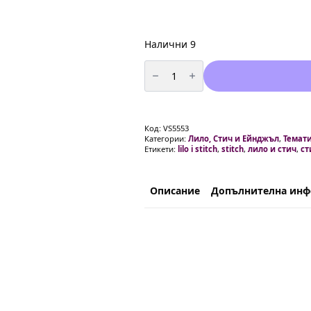
Налични 9
количество
за
Шапки
Стич
(Lilo
&
Stitch)
Код:
VS5553
-
Категории:
Лило, Стич и Ейнджъл
,
Темати
6
Етикети:
lilo i stitch
,
stitch
,
лило и стич
,
ст
броя
Описание
Допълнителна ин